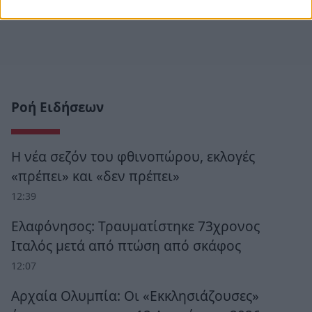
Ροή Ειδήσεων
Η νέα σεζόν του φθινοπώρου, εκλογές
«πρέπει» και «δεν πρέπει»
12:39
Ελαφόνησος: Τραυματίστηκε 73χρονος
Ιταλός μετά από πτώση από σκάφος
12:07
Αρχαία Ολυμπία: Οι «Εκκλησιάζουσες»