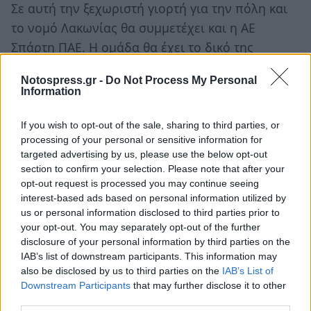
Σε αυτή την ξεχωριστή γιορτή για την πόλη και
το νομό Λακωνίας θα συμμετέχει και η ΑΕ
Σπάρτη ΠΑΕ. Η ομάδα θα έχει το δικό της
περίπτερο στην 13η Γιορτή Ελιάς και Λαδιού στη
Notospress.gr -
Do Not Process My Personal
Σελλασία και περιμένει όλους τους Σπαρτιάτες
Information
και Λάκωνες φιλάθλους.
If you wish to opt-out of the sale, sharing to third parties, or
Εκεί θα παρέχεται ενημέρωση για τα της ομάδας
processing of your personal or sensitive information for
targeted advertising by us, please use the below opt-out
και θα διατίθενται εισιτήρια διαρκείας για τη
section to confirm your selection. Please note that after your
σεζόν 2016-2017.
opt-out request is processed you may continue seeing
interest-based ads based on personal information utilized by
us or personal information disclosed to third parties prior to
your opt-out. You may separately opt-out of the further
disclosure of your personal information by third parties on the
IAB’s list of downstream participants. This information may
also be disclosed by us to third parties on the
IAB’s List of
Downstream Participants
that may further disclose it to other
third parties.