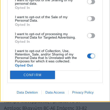
Χορηγοί του Laconia Summer Basketour είναι οι:
I want to opt-out of the Sharing of my
personal data.
Attica Wealth, Biogreco, Petra Summer Club,
Opted In
Princess Kyniska Suites, Hotel Lazareto, Enetiko
I want to opt-out of the Sale of my
Café Cocktail Bar, Ημίχρονο Σπορ, Οπτικά
Personal Data.
Opted In
Κότσαλης, Tzante Restaurant, Cafe,
I want to opt-out of processing my
Φυσικοθεραπευτήριο Διαμαντόπουλος, ΝΡ
Personal Data for Targeted Advertising.
Κάβα.
Opted In
I want to opt-out of Collection, Use,
Το Laconia Summer Basketour συνδιοργανώνεται
Retention, Sale, and/or Sharing of my
Personal Data that Is Unrelated with the
από τον Δήμο Μονεμβασιάς και τον αθλητικό
Purposes for which it was collected.
Opted Out
σύλλογο ΑΠΟΕΛ, με την στήριξη της
Περιφέρειας Πελοποννήσου και της
CONFIRM
ΕΚΑΣΚΕΝΟΠ.
Data Deletion
Data Access
Privacy Policy
Τα αποτελέσματα Δευτέρα 8/8/16
Κάστρο Μονεμβασιάς-Άμπαλοι 73-57
Αστέρας Βλαχιώτη BC-ΑΕ Σπάρτης 33-82