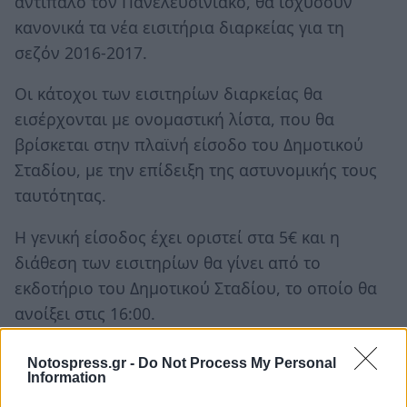
αντίπαλο τον Πανελευσινιακό, θα ισχύσουν
κανονικά τα νέα εισιτήρια διαρκείας για τη
σεζόν 2016-2017.
Οι κάτοχοι των εισιτηρίων διαρκείας θα
εισέρχονται με ονομαστική λίστα, που θα
βρίσκεται στην πλαϊνή είσοδο του Δημοτικού
Σταδίου, με την επίδειξη της αστυνομικής τους
ταυτότητας.
Η γενική είσοδος έχει οριστεί στα 5€ και η
διάθεση των εισιτηρίων θα γίνει από το
εκδοτήριο του Δημοτικού Σταδίου, το οποίο θα
ανοίξει στις 16:00.
Notospress.gr -
Do Not Process My Personal
Information