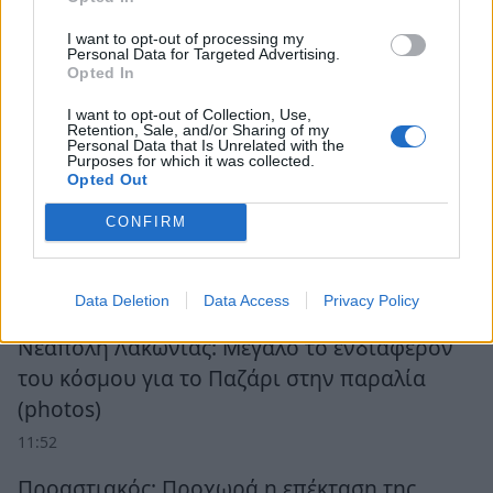
I want to opt-out of processing my
Personal Data for Targeted Advertising.
Opted In
I want to opt-out of Collection, Use,
Retention, Sale, and/or Sharing of my
Personal Data that Is Unrelated with the
Purposes for which it was collected.
Opted Out
CONFIRM
Ροή Ειδήσεων
Data Deletion
Data Access
Privacy Policy
Νεάπολη Λακωνίας: Μεγάλο το ενδιαφέρον
του κόσμου για το Παζάρι στην παραλία
(photos)
11:52
Προαστιακός: Προχωρά η επέκταση της