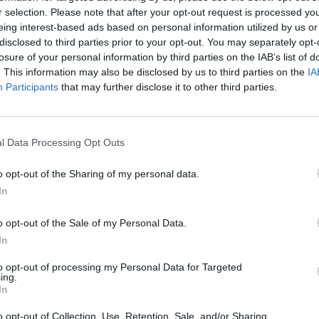
r selection. Please note that after your opt-out request is processed y
eing interest-based ads based on personal information utilized by us or
ές της ομάδας Ηλίας Αναστασάκος,
disclosed to third parties prior to your opt-out. You may separately opt-
νομόπουλος και Πέτρος Κραβαρίτης μέσα σε
losure of your personal information by third parties on the IAB’s list of
άθλους που βρέθηκαν εκεί για τα
. This information may also be disclosed by us to third parties on the
IA
Participants
that may further disclose it to other third parties.
α μας, η ΑΕ Σπάρτη θα εκπροσωπεί την πόλη
l Data Processing Opt Outs
 σύγχρονη νέα εμφάνιση της NUEVO Sports, η
κά από άποψη καινοτομιών ενώ ξεχωρίζει για
o opt-out of the Sharing of my personal data.
 της.
In
 - μπροντό η πρώτη, γαλάζια - άσπρη η
o opt-out of the Sale of my Personal Data.
ρυσού. Οι τρεις εμφανίσεις κέρδισαν τους
In
α και άπαντες ευχήθηκαν να είναι γούρικες
to opt-out of processing my Personal Data for Targeted
ing.
In
 τα αποκαλυπτήρια, ο Διευθύνων Σύμβουλος
o opt-out of Collection, Use, Retention, Sale, and/or Sharing