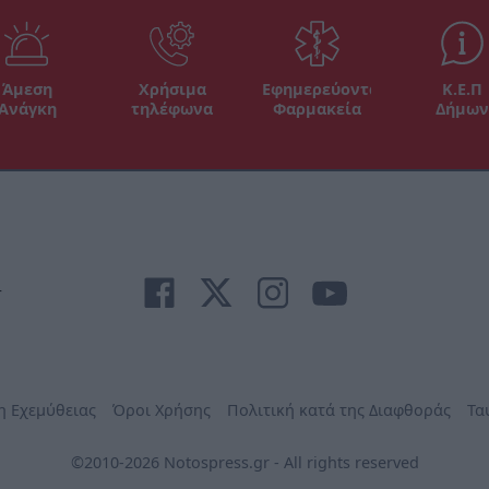
Άμεση
Χρήσιμα
Εφημερεύοντα
Κ.Ε.Π
Ανάγκη
τηλέφωνα
Φαρμακεία
Δήμων
r
η Εχεμύθειας
Όροι Χρήσης
Πολιτική κατά της Διαφθοράς
Τα
©2010-2026 Notospress.gr - All rights reserved