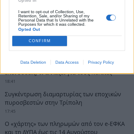
Opted In
I want to opt-out of Collection, Use,
Retention, Sale, and/or Sharing of my
Personal Data that Is Unrelated with the
Purposes for which it was collected.
Opted Out
Ροή Ειδήσεων
CONFIRM
Τι σημαίνει ρήτρα διαφυγής για την
Data Deletion
Data Access
Privacy Policy
ενέργεια: «Ανάσα» 1 δισ. έως το 2028 για
επενδύσεις, τι αλλάζει για τους πολίτες
18:41
Συγκέντρωση διαμαρτυρίας των εποχικών
πυροσβεστών στην Τρίπολη
17:45
Ο «χάρτης» των πληρωμών από τον e-ΕΦΚΑ
και τη ΔΥΠΑ έως τις 14 Αυγούστου