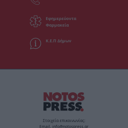
Εφημερεύοντα
Φαρμακεία
Κ.Ε.Π Δήμων
Στοιχεία επικοινωνίας:
Email. info@notospress.gr