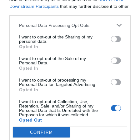
Ζαχαρούλα Μπίρη, στελέχη των Ενόπλων
Downstream Participants
that may further disclose it to other
Δυνάμεων και Σωμάτων Ασφαλείας και οι
third parties.
πρόεδροι των συνδιοργανωτών σκοπευτικών
Personal Data Processing Opt Outs
Ομίλων.
I want to opt-out of the Sharing of my
personal data.
Ο Σκοπευτικός Όμιλος Σπάρτης και οι
Opted In
συνδιοργανωτές Σκοπευτικοί Σύλλογοι σε
I want to opt-out of the Sale of my
σχετική ανακοίνωσή τους εκφράζουν τις
Personal Data.
Opted In
ευχαριστίες τους στην Περιφέρεια
Πελοποννήσου για την κάλυψη της δαπάνης
I want to opt-out of processing my
Personal Data for Targeted Advertising.
που απαιτήθηκε για την πραγματοποίηση των
Opted In
αγώνων και στον ΟΝΑ του Δήμου Σπάρτης για
I want to opt-out of Collection, Use,
την αθλοθέτηση των αγώνων.
Retention, Sale, and/or Sharing of my
Personal Data that Is Unrelated with the
Purposes for which it was collected.
Opted Out
CONFIRM