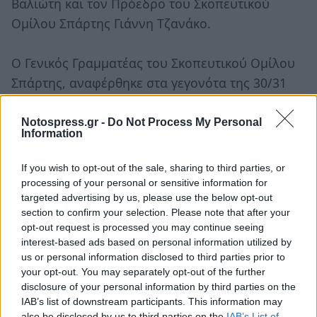
Βαλιώτη και τον Πρόεδρο του Σκοπευτικού
Ομίλου Σπάρτης Γιάννη Τζανάκο.
Ο Γενικός Γραμματέας του Σκοπευτικού Ομίλου
Σπάρτης, αναφέρθηκε στα γεγονότα της 30/31
Ιανουαρίου 1996 στα ΙΜΙΑ, έγιναν απονομές
στους νικητές, ανταλλαγή αναμνηστικών,
Notospress.gr -
Do Not Process My Personal
Information
τηρήθηκε ενός λεπτού σιγή στη μνήμη των
τριων Αξιωματικών και στη συνέχεια οι
If you wish to opt-out of the sale, sharing to third parties, or
διοργανωτές παρέθεσαν επίσημο γεύμα.
processing of your personal or sensitive information for
targeted advertising by us, please use the below opt-out
section to confirm your selection. Please note that after your
Στις εκδηλώσεις παρέστησαν και τίμησαν με την
opt-out request is processed you may continue seeing
παρουσία τους ο Διοικητής του ΚΕΕΜ Σπάρτης, η
interest-based ads based on personal information utilized by
us or personal information disclosed to third parties prior to
αντιπεριφερειάρχης Λακωνίας, εκπρόσωπος του
your opt-out. You may separately opt-out of the further
Αστυνομικού Διευθυντή Λακωνίας, το μέλος του
disclosure of your personal information by third parties on the
Δ.Σ. της ΣΚΟΕ και προπονήτρια σκοποβολής
IAB’s list of downstream participants. This information may
also be disclosed by us to third parties on the
IAB’s List of