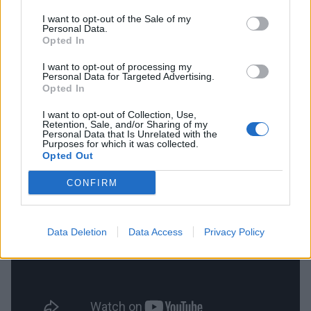
Τα αφιερώματα στο Σπάρταθλον 2016 γίνονται
I want to opt-out of the Sale of my
με την ευγενική χορηγία του ΤΟΝOTIL.
Personal Data.
Opted In
«Όταν θέλουμε να πετύχουμε περισσότερα
I want to opt-out of processing my
Personal Data for Targeted Advertising.
συμπληρώνουμε ενέργεια. Τonotil, η νούμερο ένα
Opted In
επιλογή για περισσότερο από 30 χρόνια στην
I want to opt-out of Collection, Use,
Ελλάδα. Tonotil και Tonotil plus. Συμπληρώστε
Retention, Sale, and/or Sharing of my
Personal Data that Is Unrelated with the
ενέργεια».
Purposes for which it was collected.
Opted Out
CONFIRM
Data Deletion
Data Access
Privacy Policy