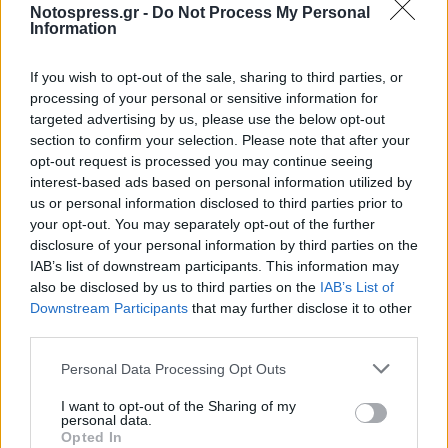
Notospress.gr -
Do Not Process My Personal
Information
If you wish to opt-out of the sale, sharing to third parties, or
processing of your personal or sensitive information for
targeted advertising by us, please use the below opt-out
section to confirm your selection. Please note that after your
opt-out request is processed you may continue seeing
interest-based ads based on personal information utilized by
us or personal information disclosed to third parties prior to
your opt-out. You may separately opt-out of the further
disclosure of your personal information by third parties on the
Καλεί τους Σπαρτιάτες να στηρίζουν τους
IAB’s list of downstream participants. This information may
δρομείς γιατί κάθε φωνή και κάθε ευχή είναι ένα
also be disclosed by us to third parties on the
IAB’s List of
Downstream Participants
that may further disclose it to other
φύσημα προς τον τερματισμό.
third parties.
Οι ευχές όλων των Σπαρτιατών συνοδεύουν τον
Personal Data Processing Opt Outs
Τάσο Τσουλόγιαννη, και κάθε δρομέα, στο
I want to opt-out of the Sharing of my
Σπάρταθλον 2016.
personal data.
Opted In