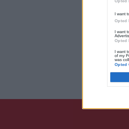
Opted 
I want t
Opted 
I want 
Advertis
Opted 
I want t
of my P
was col
Opted 