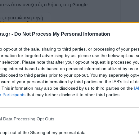
ress όταν αναζητάς ειδήσεις στη Google
ως προτιμώμενη πηγή
λέσματα της Google
Ροή
s.gr -
Do Not Process My Personal Information
Πελοπ
to opt-out of the sale, sharing to third parties, or processing of your per
η θε
formation for targeted advertising by us, please use the below opt-out s
22:06
r selection. Please note that after your opt-out request is processed y
ει την προσπάθειά του. Σε καλύτερη
eing interest-based ads based on personal information utilized by us or
Βλαδί
, πέρασε από το 60ο Σταθμό Ελέγχου έχοντας
disclosed to third parties prior to your opt-out. You may separately opt-
στον 
losure of your personal information by third parties on the IAB’s list of
ανθρ
. This information may also be disclosed by us to third parties on the
IA
Participants
that may further disclose it to other third parties.
20:41
Σεβα
20:17
l Data Processing Opt Outs
«Πόσα
o opt-out of the Sharing of my personal data.
Τουρί