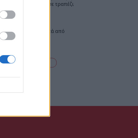
νήλικη που καθόταν σε τραπέζι
είρησης
Μανωλάδα: Φωτιά μετά από
η σε σπίτι (photos)
είτε όλες τις ειδήσεις