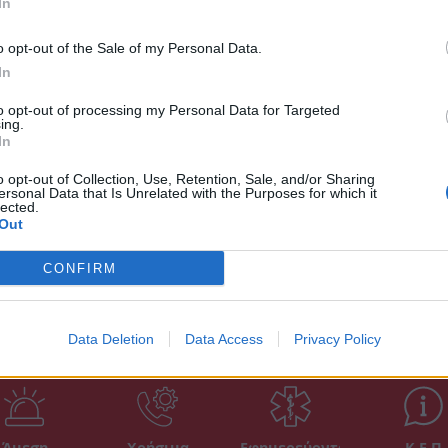
In
για α
επιχ
o opt-out of the Sale of my Personal Data.
19:56
In
Νέα 
to opt-out of processing my Personal Data for Targeted
έκρηξ
ing.
In
19:16
o opt-out of Collection, Use, Retention, Sale, and/or Sharing
ersonal Data that Is Unrelated with the Purposes for which it
Δ
lected.
Out
CONFIRM
Data Deletion
Data Access
Privacy Policy
Άμεση
Χρήσιμα
Εφημερεύοντα
Κ.Ε.Π