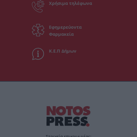
Χρήσιμα τηλέφωνα
Εφημερεύοντα
Φαρμακεία
Κ.Ε.Π Δήμων
Στοιχεία επικοινωνίας: