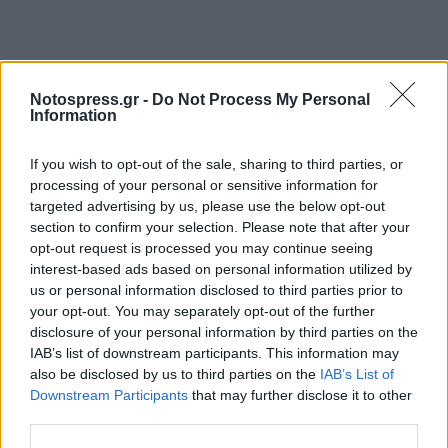
Notospress.gr -
Do Not Process My Personal
Information
If you wish to opt-out of the sale, sharing to third parties, or
processing of your personal or sensitive information for
ΑΣΤΕΡΑΣ ΤΡΙΠΟΛΗΣ:
Κοζίτσκι, Ευαγγέλου,
targeted advertising by us, please use the below opt-out
section to confirm your selection. Please note that after your
Μπέρτος, Δημούτσος, Ιγκλέσιας, Τσιλιανίδης,
opt-out request is processed you may continue seeing
Στανισάβλιεβιτς, Γιαννούλης, Κώτσιρας,
interest-based ads based on personal information utilized by
Ιωαννίδης, Τσάβες. Στο δεύτερο ημίχρονο
us or personal information disclosed to third parties prior to
your opt-out. You may separately opt-out of the further
έπαιξαν και οι: Αθανασιάδης, Κυριακόπουλος,
disclosure of your personal information by third parties on the
Ντουντού, Μακροστέργιος, Χαμντανί, Ιγκόρ,
IAB’s list of downstream participants. This information may
Τσουκαλάς, Μάσα, Νίκο Φερνάντεθ, Καλτσάς,
also be disclosed by us to third parties on the
IAB’s List of
Downstream Participants
that may further disclose it to other
Συρεγγέλας.
third parties.
ΑΕ ΣΠΑΡΤΗ:
Μελίσσας, Παπαχρήστος,