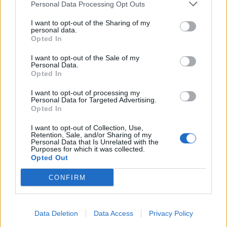
Personal Data Processing Opt Outs
Καρτσαμπάς, Γιαννίτσης , Κατσίκης,
I want to opt-out of the Sharing of my
Οικονομόπουλος, Μπανούσης,
personal data.
Opted In
Αναστασόπουλος, Ηλιόπουλος,
Μπουντόπουλος, Αναστασάκος. Στο δεύτερο
I want to opt-out of the Sale of my
Personal Data.
ημίχρονο έπαιξαν και οι Κραβαρίτης, Χάδιαρης,
Opted In
Κορνέζος, Μπουτσικάρης, Παναγιώτου,
I want to opt-out of processing my
Ασπιώτης, Ρασσιάς, Γκαλίτσιος.
Personal Data for Targeted Advertising.
Opted In
I want to opt-out of Collection, Use,
Retention, Sale, and/or Sharing of my
Personal Data that Is Unrelated with the
Purposes for which it was collected.
Opted Out
CONFIRM
Data Deletion
Data Access
Privacy Policy