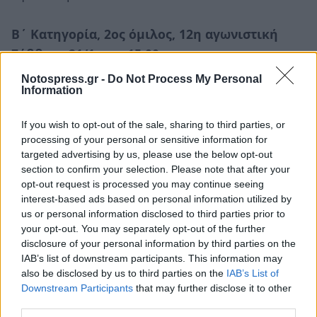
Β΄ Κατηγορία, 2ος όμιλος, 12η αγωνιστική
Σάββατο 21/1 στις 15.00
Ο αγώνας ΤΡΙΝΑΣΙΑΚΟΣ - ΠΟΣΕΙΔΩΝΑΣ
Notospress.gr -
Do Not Process My Personal
Information
ΕΛΑΦΟΝΗΣΟΥ αναβλήθηκε
Κυριακή 22/1 στις 15.00
If you wish to opt-out of the sale, sharing to third parties, or
processing of your personal or sensitive information for
Α.Ε. ΔΗΜΟΥ ΑΣΩΠΟΥ - ΔΟΞΑ ΑΝΩΓΕΙΩΝ στο
targeted advertising by us, please use the below opt-out
Δημοτικό Στάδιο Μολάων
section to confirm your selection. Please note that after your
Α.Ο. ΕΛΙΚΑΣ - ΤΑΞΙΑΡΧΕΣ ΝΙΑΤΩΝ στο Γήπεδο της
opt-out request is processed you may continue seeing
interest-based ads based on personal information utilized by
Ελίκας
us or personal information disclosed to third parties prior to
your opt-out. You may separately opt-out of the further
Football League, 12η αγωνιστική
disclosure of your personal information by third parties on the
Σάββατο 21/1 στις 16.00
IAB’s list of downstream participants. This information may
also be disclosed by us to third parties on the
IAB’s List of
Ο.Φ.Η. - ΛΑΜΙΑ στο Γήπεδο "Θ.
Downstream Participants
that may further disclose it to other
ΒΑΡΔΙΝΟΓΙΑΝΝΗΣ"
third parties.