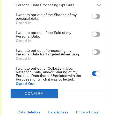
Κυριακή 22/1 στις 14.00
Personal Data Processing Opt Outs
ΝΕΟΣ ΑΧΑΡΝΑΪΚΟΣ - ΑΡΗΣ ΘΕΣΣΑΛΟΝΙΚΗΣ στο
I want to opt-out of the Sharing of my
Δημοτικό Γυμναστήριο Αχαρνών
personal data.
Opted In
Κυριακή 22/1 στις 15.00
ΠΑΝΕΛΕΥΣΙΝΙΑΚΟΣ - ΑΠΟΛΛΩΝ ΣΜΥΡΝΗΣ στο
I want to opt-out of the Sale of my
Personal Data.
Δημοτικό Στάδιο Ελευσίνας
Opted In
Α.Ε.Λ. ΚΑΛΛΟΝΗΣ – ΤΡΙΚΑΛΑ στο Δημοτικό Στάδιο
I want to opt-out of processing my
Personal Data for Targeted Advertising.
Μυτιλήνης
Opted In
ΚΙΣΣΑΜΙΚΟΣ – ΧΑΝΙΑ στο Δημοτικό Γήπεδο
I want to opt-out of Collection, Use,
Περιβολίων
Retention, Sale, and/or Sharing of my
Personal Data that Is Unrelated with the
ΠΑΝΣΕΡΡΑΪΚΟΣ - ΠΑΝΘΡΑΚΙΚΟΣ στο Δημοτικό
Purposes for which it was collected.
Γήπεδο Σερρών
Opted Out
ΑΙΓΙΝΙΑΚΟΣ – ΚΑΛΛΙΘΕΑ στο Δημοτικό Γήπεδο
CONFIRM
Αιγινίου
ΑΓΡΟΤΙΚΟΣ ΑΣΤΕΡΑΣ - Α.Ε. ΣΠΑΡΤΗ στο Δημοτικό
Data Deletion
Data Access
Privacy Policy
Γήπεδο Ευόσμου