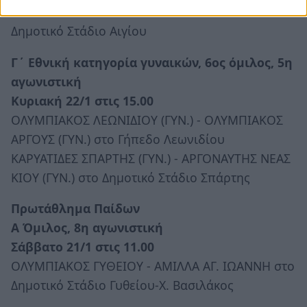
ΠΑΝΑΙΓΙΑΛΕΙΟΣ - ΑΝΑΓΕΝΝΗΣΗ ΚΑΡΔΙΤΣΑΣ στο
Δημοτικό Στάδιο Αιγίου
Γ΄ Εθνική κατηγορία γυναικών, 6ος όμιλος, 5η
αγωνιστική
Κυριακή 22/1 στις 15.00
ΟΛΥΜΠΙΑΚΟΣ ΛΕΩΝΙΔΙΟΥ (ΓΥΝ.) - ΟΛΥΜΠΙΑΚΟΣ
ΑΡΓΟΥΣ (ΓΥΝ.) στο Γήπεδο Λεωνιδίου
ΚΑΡΥΑΤΙΔΕΣ ΣΠΑΡΤΗΣ (ΓΥΝ.) - ΑΡΓΟΝΑΥΤΗΣ ΝΕΑΣ
ΚΙΟΥ (ΓΥΝ.) στο Δημοτικό Στάδιο Σπάρτης
Πρωτάθλημα Παίδων
Α Όμιλος, 8η αγωνιστική
Σάββατο 21/1 στις 11.00
ΟΛΥΜΠΙΑΚΟΣ ΓΥΘΕΙΟΥ - ΑΜΙΛΛΑ ΑΓ. ΙΩΑΝΝΗ στο
Δημοτικό Στάδιο Γυθείου-Χ. Βασιλάκος