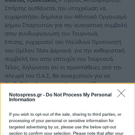
Σπάρτης αισθάνεται την υποχρέωση να
ευχαριστήσει δημόσια τον Αθλητικό Οργανισμό
Δήμου Σπαρτιατών για την ουσιαστική συμβολή
στην συνδιοργανωση του Τουρνουά.
Επίσης, ευχαριστεί τον Υπεύθυνο Προπονητή
του Ομίλου Τάσο Δαμιανό, για την καθοριστική
συμβολή του στην επιτυχία του Τουρνουά.
Τέλος, δηλώνεται ότι οι προσπάθειες από την
πλευρά του Ο.Α.Σ. θα συνεχιστούν για να
διαδοθεί ακόμη περισσότερο το άθλημα του
τένις.
Notospress.gr -
Do Not Process My Personal
Information
If you wish to opt-out of the sale, sharing to third parties, or
processing of your personal or sensitive information for
targeted advertising by us, please use the below opt-out
section to confirm your selection. Please note that after your