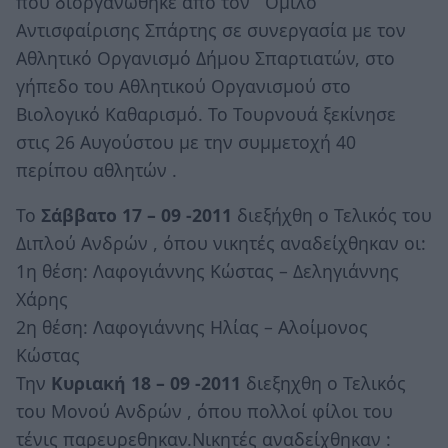
που διοργανώθηκε από τον ΄Ομιλο
Αντισφαίρισης Σπάρτης σε συνεργασία με τον
Αθλητικό Οργανισμό Δήμου Σπαρτιατών, στο
γήπεδο του Αθλητικού Οργανισμού στο
Βιολογικό Καθαρισμό. Το Τουρνουά ξεκίνησε
στις 26 Αυγούστου με την συμμετοχή 40
περίπου αθλητών .
Το
Σάββατο 17 – 09 -2011
διεξήχθη ο Τελικός του
Διπλού Ανδρών , όπου νικητές αναδείχθηκαν οι:
1η θέση: Λαφογιάννης Κώστας – Δεληγιάννης
Χάρης
2η θέση: Λαφογιάννης Ηλίας – Αλοίμονος
Κώστας
Την
Κυριακή 18 – 09 -2011
διεξηχθη ο Τελικός
του Μονού Ανδρών , όπου πολλοί φίλοι του
τένις παρευρεθηκαν.Νικητές αναδείχθηκαν :