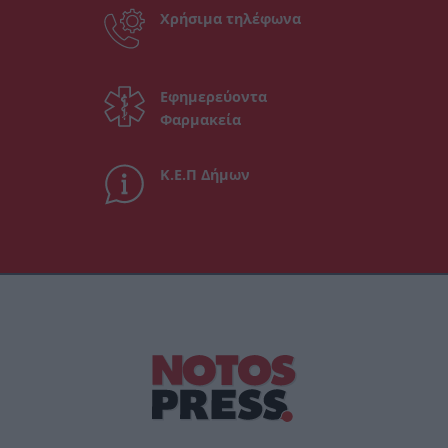
Χρήσιμα τηλέφωνα
Εφημερεύοντα
Φαρμακεία
Κ.Ε.Π Δήμων