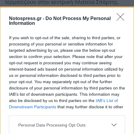
τερματίζουν στην κεντρική πλατεία Σπάρτης.
Ο εμπρόθεσμος τερματισμός είναι μέχρι τις
19:30 ενώ το βράδυ της ίδιας ημέρας και ώρα
Notospress.gr -
Do Not Process My Personal
Information
21:00 στο κλειστό γυμναστήριο της πόλης θα
γίνουν οι βραβεύσεις.
If you wish to opt-out of the sale, sharing to third parties, or
processing of your personal or sensitive information for
targeted advertising by us, please use the below opt-out
section to confirm your selection. Please note that after your
opt-out request is processed you may continue seeing
interest-based ads based on personal information utilized by
us or personal information disclosed to third parties prior to
your opt-out. You may separately opt-out of the further
disclosure of your personal information by third parties on the
IAB’s list of downstream participants. This information may
also be disclosed by us to third parties on the
IAB’s List of
Downstream Participants
that may further disclose it to other
third parties.
Personal Data Processing Opt Outs