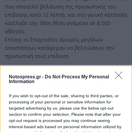
που αποτελεί βελτίωση της προσωπικής του
επίδοσης κατά 12 λεπτά, και στη γενική κατάταξη
κατέλαβε την 386η θέση ανάμεσα σε 8.000
αθλητές.
Επίσης οι Σπαρτιάτες δρομείς μεγάλων
αποστάσεων κατάφεραν να βελτιώσουν την
προσωπική τους επίδοση
Δημόπουλος Ιωάννης
με χρόνο 3.23'
Μασούρας Χρήστος
με χρόνο 3.31'
Notospress.gr -
Do Not Process My Personal
Information
Σπυράκης Δημήτρης
με χρόνο 3.36'
Γιαννόπουλος Βασίλης
με χρόνο 3.37'
If you wish to opt-out of the sale, sharing to third parties, or
Αντωνίου Δημήτρης
με χρόνο 3.45'
processing of your personal or sensitive information for
targeted advertising by us, please use the below opt-out
Αλειφέρης Γεώργιος
με χρόνο 3.57'
section to confirm your selection. Please note that after your
Μιχελόγκωνας Ιωάννης
με χρόνο 4.01'
opt-out request is processed you may continue seeing
Αποστολάκος Χρήστος
με χρόνο 4.03'
interest-based ads based on personal information utilized by