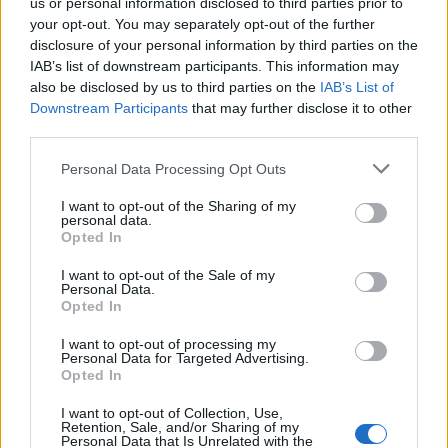
us or personal information disclosed to third parties prior to
Μαρκάκου Στέλλα
με χρόνο 4.04'
your opt-out. You may separately opt-out of the further
Σταυρόπουλος Αργύρης
με χρόνο 4.05'
disclosure of your personal information by third parties on the
Δημητρακάκης Μιχάλης
με χρόνο 4.19'
IAB’s list of downstream participants. This information may
also be disclosed by us to third parties on the
IAB’s List of
Downstream Participants
that may further disclose it to other
third parties.
Personal Data Processing Opt Outs
I want to opt-out of the Sharing of my
personal data.
Opted In
I want to opt-out of the Sale of my
Personal Data.
Opted In
I want to opt-out of processing my
Personal Data for Targeted Advertising.
Opted In
I want to opt-out of Collection, Use,
Retention, Sale, and/or Sharing of my
Personal Data that Is Unrelated with the