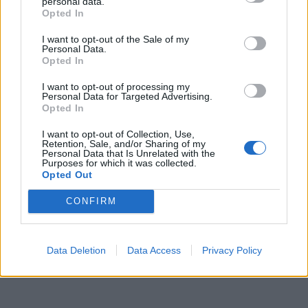
personal data.
Opted In
σε Παναθηναϊκό, Στουτγάρδη, Καλαμάτα, Απόλλων
Καλαμάτας, Αστέρα Αρφαρών, Βαλύρα, Εθνικό
I want to opt-out of the Sale of my
Personal Data.
Μελιγαλά, Πάμισο, Αστέρα Αμαλιάδας και άλλες
Opted In
ομάδες.»
I want to opt-out of processing my
Personal Data for Targeted Advertising.
Opted In
I want to opt-out of Collection, Use,
Retention, Sale, and/or Sharing of my
Personal Data that Is Unrelated with the
Purposes for which it was collected.
Opted Out
CONFIRM
Data Deletion
Data Access
Privacy Policy