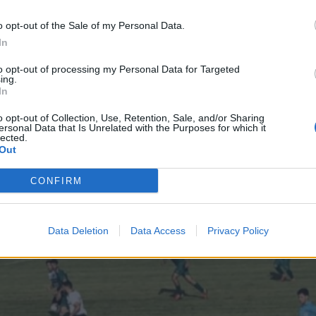
υλος): Αλεξανδρόπουλος, Μπουρδέκας,
ημακόπουλος, Πέππας, Χαραλαμπόπουλος,
o opt-out of the Sale of my Personal Data.
αμπρόπουλος, Γιαννακόπουλος, Νταβιντ,
In
to opt-out of processing my Personal Data for Targeted
ing.
0′ Στεφανάκος), Τσουβαλτζίδης (60′ Γκελκέϊρα),
In
ζίδης, Ζαχαρόπουλος (58′ Μπάμπης), Τζόκιτς,
o opt-out of Collection, Use, Retention, Sale, and/or Sharing
ersonal Data that Is Unrelated with the Purposes for which it
 Ακριστινέϊ ), Κουϊρουκίδης (46′ Ράκιτς),
lected.
Out
λος, 63′ Καζβιρόπουλος).
CONFIRM
Data Deletion
Data Access
Privacy Policy