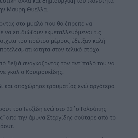
λεστική αλλά και δημιουργική του ικανότητα
την Μαύρη Θύελλα.
χοντας στο μυαλό που θα έπρεπε να
ε να επιδιώξουν εκμεταλλευόμενοι τις
τοιχεία του πρώτου μέρους έδειξαν καλή
ποτελεσματικότητα στον τελικό στόχο.
πό δεξιά αναγκάζοντας τον αντίπαλό του να
ανε γκολ ο Κουϊρουκίδης.
δι και αποχώρησε τραυματίας ενώ αργότερα
 σουτ του Ιντζίδη ενώ στο 22΄ο Γαλούπης
ος” από την άμυνα Στεργίδης σούταρε από το
 άουτ.