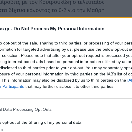
μίροβιτς με τον Κουϊρουκίδη ο τελευταίος
στα δίχτυα κάνοντας το 0-2 για την Μαύρη
s.gr -
Do Not Process My Personal Information
ω από την περιοχή ανάγκασε τον
υση ενώ δέκα λεπτά ήρθε δεύτεροπέναλτι
to opt-out of the sale, sharing to third parties, or processing of your per
μέσα στην περιοχή. Την εκτέλεση ανέλαβε ο
formation for targeted advertising by us, please use the below opt-out s
σε αλλά ο Κουϊρουκίδης στην επαναφορά
r selection. Please note that after your opt-out request is processed y
eing interest-based ads based on personal information utilized by us or
κολ. Το ημίχρονο έκλεισε με τον
disclosed to third parties prior to your opt-out. You may separately opt-
ραίο συνδυασμό Βουκμίροβιτς – Κουϊροκίδη.
losure of your personal information by third parties on the IAB’s list of
. This information may also be disclosed by us to third parties on the
IA
 έστειλε με κεφαλιά την μπάλα στο δοκάρι
Participants
that may further disclose it to other third parties.
ου. Η πρώτη καλή στιγμή για την Εράνη
ον Βέλλη το σουτ του οποίου απέκρουσε ο
l Data Processing Opt Outs
το 53′ σε κεφαλιά του Νταβιντ μετά από
o opt-out of the Sharing of my personal data.
In