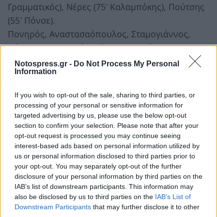
Γραμματικός), Νέρες (75′ Καλαμπόκης), Πούτσης
(55′ Πόνσε).
Πονηρός, Αναστασαόπουλος, Σταμογιάννος,
Πόνσε, Αναγνωστόπουλος, Λεϊμονίτης,
Καλαμπόκης, Διαμαντάκης.
Notospress.gr -
Do Not Process My Personal
Information
Πανηλειακός (Κώστας Λούσκος): Καρακίτσος,
Λίλα, Μπαβέλης, Νικολόπουλος, Πρέντι,
If you wish to opt-out of the sale, sharing to third parties, or
Δαλαβούρας, Τσιγκρήλας, Μπάλλας, Λούσκος,
processing of your personal or sensitive information for
Κάρδαρης, Τσιγκρίλας Π.
targeted advertising by us, please use the below opt-out
section to confirm your selection. Please note that after your
Παπαπέτρου, Τσιαμπούρης, Κούζης,
opt-out request is processed you may continue seeing
Χριστόπουλος, Μανουσιάδης, Αρβανίτης,
interest-based ads based on personal information utilized by
Αντύπας.
us or personal information disclosed to third parties prior to
your opt-out. You may separately opt-out of the further
Δύναμη του Αστέρα Βλαχιώτη είναι ο κόσμος
disclosure of your personal information by third parties on the
IAB’s list of downstream participants. This information may
του!
also be disclosed by us to third parties on the
IAB’s List of
Downstream Participants
that may further disclose it to other
"Η διοίκηση της ομάδας ευχαριστεί το φίλαθλο
third parties.