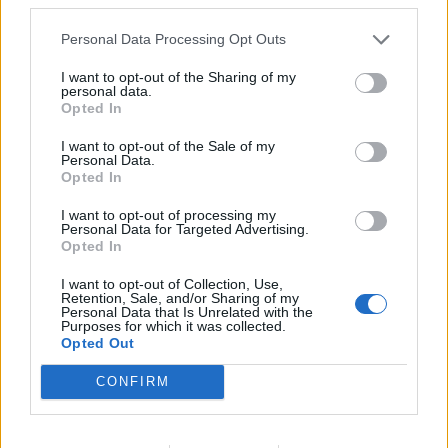
κόσμο για την ανταπόκρισή του στην προμήθεια των
Personal Data Processing Opt Outs
καρτών διαρκείας της αγωνιστικής περιόδου 2019-
20.
I want to opt-out of the Sharing of my
personal data.
Δύναμη του Αστέρα Βλαχιώτη είναι ο κόσμος του, και
Opted In
όλοι μαζί θα αγωνιστούμε για να πετύχουμε τους
I want to opt-out of the Sale of my
στόχους μας!"
Personal Data.
Opted In
I want to opt-out of processing my
Personal Data for Targeted Advertising.
TAGS:
ΑΣΤΕΡΑΣ ΒΛΑΧΙΩΤΗ
Opted In
ΝΙΚΗ ΤΟΥ ΑΣΤΕΡΑ ΒΛΑΧΙΩΤΗ
I want to opt-out of Collection, Use,
Retention, Sale, and/or Sharing of my
Personal Data that Is Unrelated with the
Purposes for which it was collected.
Opted Out
CONFIRM