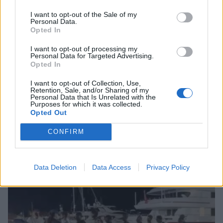
I want to opt-out of the Sale of my
Personal Data.
Opted In
I want to opt-out of processing my
Personal Data for Targeted Advertising.
Opted In
I want to opt-out of Collection, Use,
Retention, Sale, and/or Sharing of my
Personal Data that Is Unrelated with the
Purposes for which it was collected.
Καλαμάτα: «Ο Υπηρέτης δύο Αφεντάδων»
Opted Out
επιστρέφει τον Αύγουστο στο Ανοιχτό Θέατρο
CONFIRM
05/08/2026 12:30
Data Deletion
Data Access
Privacy Policy