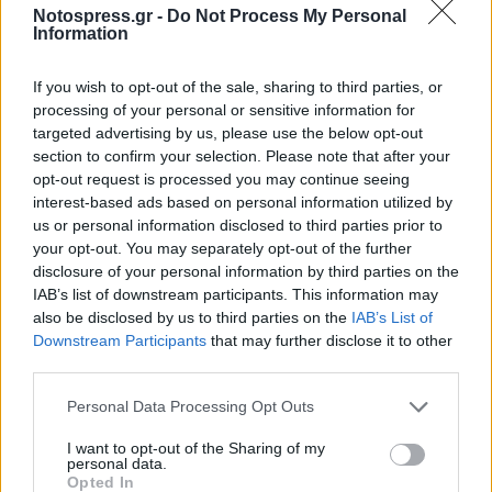
Notospress.gr -
Do Not Process My Personal
Information
If you wish to opt-out of the sale, sharing to third parties, or
processing of your personal or sensitive information for
targeted advertising by us, please use the below opt-out
section to confirm your selection. Please note that after your
opt-out request is processed you may continue seeing
interest-based ads based on personal information utilized by
us or personal information disclosed to third parties prior to
your opt-out. You may separately opt-out of the further
disclosure of your personal information by third parties on the
IAB’s list of downstream participants. This information may
3ο ΓΕΛ Καλαμάτας: Επιμόρφωση
also be disclosed by us to third parties on the
IAB’s List of
εκπαιδευτικών για τη διαφορετικότητα και
Downstream Participants
that may further disclose it to other
τον σχολικό εκφοβισμό
third parties.
05/08/2026 18:04
Personal Data Processing Opt Outs
I want to opt-out of the Sharing of my
personal data.
Opted In