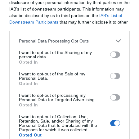
disclosure of your personal information by third parties on the
IAB’s list of downstream participants. This information may
also be disclosed by us to third parties on the
IAB’s List of
Σχετικά Άρθρα
Downstream Participants
that may further disclose it to other
third parties.
Personal Data Processing Opt Outs
I want to opt-out of the Sharing of my
personal data.
Opted In
I want to opt-out of the Sale of my
Personal Data.
Opted In
I want to opt-out of processing my
Personal Data for Targeted Advertising.
Opted In
I want to opt-out of Collection, Use,
Retention, Sale, and/or Sharing of my
Personal Data that Is Unrelated with the
Αιγάλεω – Καλαμάτα 0-2: Η «Μαύρη Θύελλα»
Purposes for which it was collected.
συνεχίζει ασταμάτητη στην κορυφή (video)
Opted Out