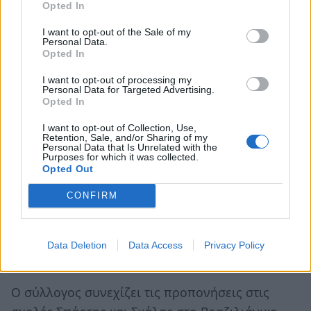
Opted In
Χάλκινα μετάλλια
Χαραμής Θεόδωρος κατ. 94,3 κιλών Μπλε Ζώνες
I want to opt-out of the Sale of my
Personal Data.
Αχνιώτης Ανδρέας κατ. OPEN Καφέ Ζώνες
Opted In
I want to opt-out of processing my
Ο σύλλογος με ανακοίνωσή του
«ευχαριστεί
Personal Data for Targeted Advertising.
Opted In
όλους τους μαθητές του για την αφοσίωση και την
εμπιστοσύνη που δείχνουν απέναντι στους
I want to opt-out of Collection, Use,
Retention, Sale, and/or Sharing of my
προπονητές τους. Επίσης ευχαριστεί τους γονείς που
Personal Data that Is Unrelated with the
Purposes for which it was collected.
στέκονται διπλά στα παιδία και τα στηρίζουν σ’ αυτό
Opted Out
που τους αρέσει να κάνουν και είναι επιλογή τους.
CONFIRM
Εξάλλου οι πολεμικές τέχνες στόχο έχουν να
διαμορφώνουν σωστούς χαρακτήρες και να
εμπνέουν τους αθλούμενους να δουλεύουν με
Data Deletion
Data Access
Privacy Policy
επιμονή και θέληση για το καλύτερο αποτέλεσμα».
Ο σύλλογος συνεχίζει τις προπονήσεις στις