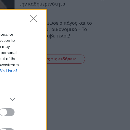
την καθημερινότητα
20:43
Μυστράς: Έλιωσε ο πάγος και το
έγκλημα είναι οικονομικό – Το
sonal or
ρεπορτάζ έλαβε τέλος!
ection to
20:27
ou may
 personal
Δείτε όλες τις ειδήσεις
out of the
 downstream
B’s List of