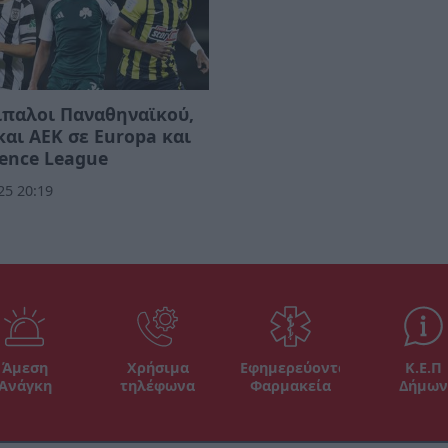
ίπαλοι Παναθηναϊκού,
αι ΑΕΚ σε Europa και
ence League
25 20:19
Άμεση
Χρήσιμα
Εφημερεύοντα
Κ.Ε.Π
Ανάγκη
τηλέφωνα
Φαρμακεία
Δήμων