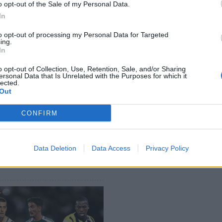
o opt-out of the Sale of my Personal Data.
ιλήφθηκε στην λίστα των παικτών που έχουν
In
λων του Europa League, όπου θα αγωνιστούν
to opt-out of processing my Personal Data for Targeted
ing.
In
o opt-out of Collection, Use, Retention, Sale, and/or Sharing
ικό εκτός λίστας έμεινε και ο Μεσούτ Οζίλ, ο
ersonal Data that Is Unrelated with the Purposes for which it
lected.
 πολύ καιρό στους Λονδρέζους.
Out
CONFIRM
ΝΑΛ
EUROPA LEAGUE
Data Deletion
Data Access
Privacy Policy