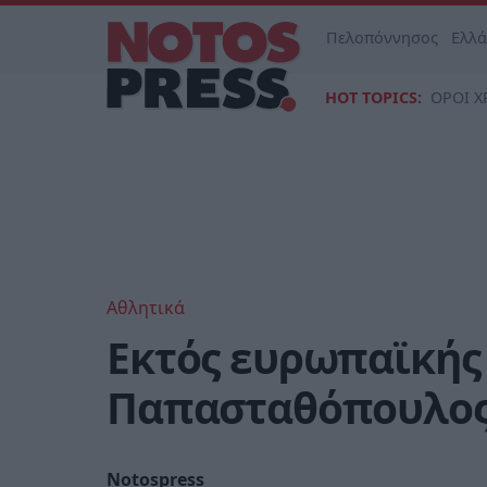
Πελοπόννησος
Ελλ
HOT TOPICS:
ΟΡΟΙ Χ
Αθλητικά
Εκτός ευρωπαϊκής 
Παπασταθόπουλο
Notospress