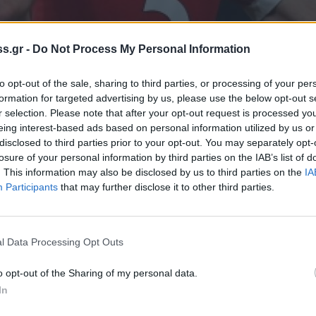
s.gr -
Do Not Process My Personal Information
to opt-out of the sale, sharing to third parties, or processing of your per
formation for targeted advertising by us, please use the below opt-out s
r selection. Please note that after your opt-out request is processed y
 Notospress όταν αναζητάς ειδήσεις στη Google
eing interest-based ads based on personal information utilized by us or
disclosed to third parties prior to your opt-out. You may separately opt-
οσθήκη ως προτιμώμενη πηγή
τα αποτελέσματα της Google
losure of your personal information by third parties on the IAB’s list of
. This information may also be disclosed by us to third parties on the
IA
Participants
that may further disclose it to other third parties.
l Data Processing Opt Outs
σκεται στην λίστα που δήλωσε η Άρσεναλ
o opt-out of the Sharing of my personal data.
του Europa League. Εκτός και ο Οζίλ.
In
αι και επίσημα ο Σωκράτης