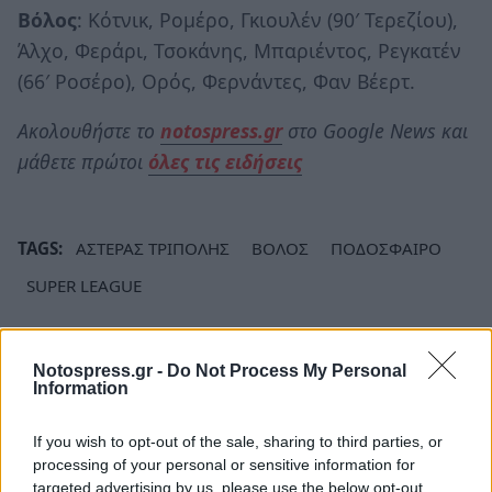
Βόλος
: Κότνικ, Ρομέρο, Γκιουλέν (90′ Τερεζίου),
Άλχο, Φεράρι, Τσοκάνης, Μπαριέντος, Ρεγκατέν
(66′ Ροσέρο), Ορός, Φερνάντες, Φαν Βέερτ.
Ακολουθήστε το
notospress.gr
στο Google News και
μάθετε πρώτοι
όλες τις ειδήσεις
TAGS:
ΑΣΤΕΡΑΣ ΤΡΙΠΟΛΗΣ
ΒΟΛΟΣ
ΠΟΔΟΣΦΑΙΡΟ
SUPER LEAGUE
Notospress.gr -
Do Not Process My Personal
Information
If you wish to opt-out of the sale, sharing to third parties, or
processing of your personal or sensitive information for
targeted advertising by us, please use the below opt-out