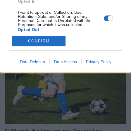
Opted In
I want to opt-out of Collection, Use,
Retention, Sale, and/or Sharing of my
Personal Data that Is Unrelated with the
Purposes for which it was collected.
Opted Out
Σχετικά Άρθρα
CONFIRM
Data Deletion
Data Access
Privacy Policy
Γ' Εθνική: Η κλήρωση του 7ου ομίλου –