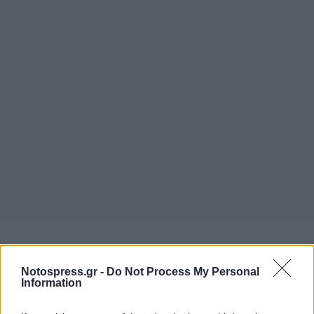
ΚΑΛΑΘΟΣΦΑΙΡΙΣΗ ΑΓΟΡΙΩΝ
Notospress.gr -
Do Not Process My Personal
Information
ΓΕ.Λ ΣΚΑΛΑΣ - ΓΕ.Λ ΑΡΕΟΠΟΛΗΣ:
48-22