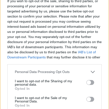
If you wish to opt-out of the sale, sharing to third parties, or
ΚΑΛΑΘΟΣΦΑΙΡΙΣΗ ΚΟΡΙΤΣΙΩΝ
processing of your personal or sensitive information for
targeted advertising by us, please use the below opt-out
section to confirm your selection. Please note that after your
ΓΕ.Λ ΝΕΑΠΟΛΗΣ - ΓΕ.Λ ΑΡΕΟΠΟΛΗΣ:
42-10
opt-out request is processed you may continue seeing
interest-based ads based on personal information utilized by
us or personal information disclosed to third parties prior to
ΠΕΤΟΣΦΑΙΡΙΣΗ ΑΓΟΡΙΩΝ
your opt-out. You may separately opt-out of the further
disclosure of your personal information by third parties on the
3ο ΓΕ.Λ ΣΠΑΡΤΗΣ - ΓΥΜ. ΞΗΡΟΚΑΜΠΙΟΥ ΜΕ Λ.Τ.:
IAB’s list of downstream participants. This information may
0-2
also be disclosed by us to third parties on the
IAB’s List of
Downstream Participants
that may further disclose it to other
third parties.
ΠΕΤΟΣΦΑΙΡΙΣΗ ΚΟΡΙΤΣΙΩΝ
Personal Data Processing Opt Outs
1ο ΓΕ.Λ ΣΠΑΡΤΗΣ –ΓΕ.Λ ΜΟΛΑΩΝ:
2-0
I want to opt-out of the Sharing of my
personal data.
Opted In
Β΄ φάση
I want to opt-out of the Sale of my
Personal Data.
Στη Β΄ φάση του σχολικού πρωταθλήματος οι
Opted In