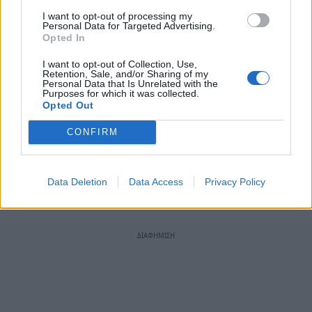
πρωταθλήτριες ομάδες θα αντιμετωπίσουν στην
I want to opt-out of processing my
έδρα τους τις αντίστοιχες πρωταθλήτριες
Personal Data for Targeted Advertising.
Opted In
ομάδες της Δ.Δ.Ε. Αργολίδας.
I want to opt-out of Collection, Use,
Ακολουθήστε το
notospress.gr
στο Google News και
Retention, Sale, and/or Sharing of my
Personal Data that Is Unrelated with the
μάθετε πρώτοι
όλες τις ειδήσεις
Purposes for which it was collected.
Opted Out
CONFIRM
TAGS:
ΣΧΟΛΙΚΟΙ ΑΓΩΝΕΣ
ΣΧΟΛΙΚΟΙ ΑΓΩΝΕΣ ΛΑΚΩΝΙΑΣ
Data Deletion
Data Access
Privacy Policy
ΠΑΝΕΛΛΗΝΙΟΙ ΣΧΟΛΙΚΟΙ ΑΓΩΝΕΣ
ΦΥΣΙΚΗ ΑΓΩΓΗ