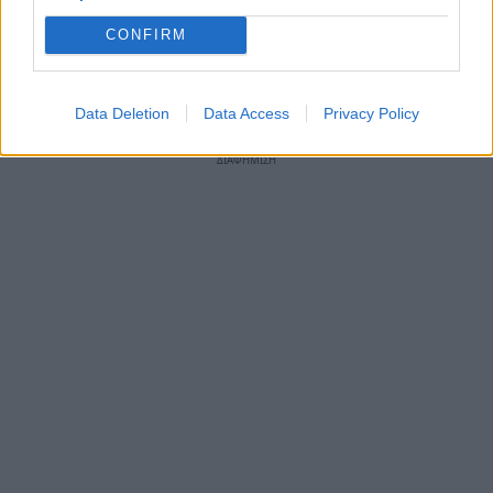
CONFIRM
Φώτο
:Τάκης Κούρος
Data Deletion
Data Access
Privacy Policy