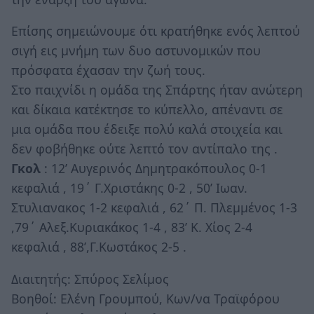
Επίσης σημειώνουμε ότι κρατήθηκε ενός λεπτού
σιγή εις μνήμη των δυο αστυνομικών που
πρόσφατα έχασαν την ζωή τους.
Στο παιχνίδι η ομάδα της Σπάρτης ήταν ανώτερη
και δίκαια κατέκτησε το κύπελλο, απέναντι σε
μια ομάδα που έδειξε πολύ καλά στοιχεία και
δεν φοβήθηκε ούτε λεπτό τον αντίπαλο της .
Γκολ
: 12’ Αυγερινός Δημητρακόπουλος 0-1
κεφαλιά , 19΄ Γ.Χριστάκης 0-2 , 50’ Ιωαν.
Στυλιανακος 1-2 κεφαλιά , 62΄ Π. Πλεμμένος 1-3
,79΄ Αλεξ.Κυριακάκος 1-4 , 83’ Κ. Χίος 2-4
κεφαλιά , 88’,Γ.Κωστάκος 2-5 .
Διαιτητής: Σπύρος Σελίμος
Βοηθοί: Ελένη Γρουμπού, Κων/να Τραϊφόρου