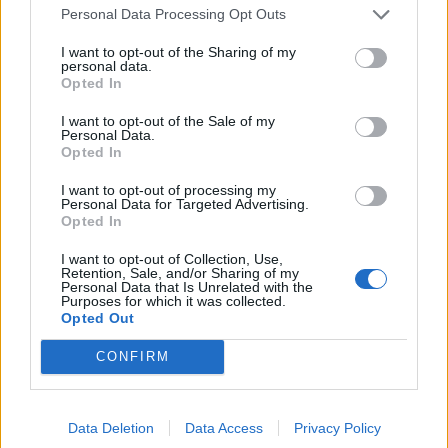
Personal Data Processing Opt Outs
I want to opt-out of the Sharing of my
personal data.
Opted In
I want to opt-out of the Sale of my
Personal Data.
Opted In
I want to opt-out of processing my
Personal Data for Targeted Advertising.
Opted In
I want to opt-out of Collection, Use,
Retention, Sale, and/or Sharing of my
Personal Data that Is Unrelated with the
Προωθούνται μέσω διαδικτύου και δεν αποκλείεται η
Purposes for which it was collected.
Opted Out
διάθεσή τους και στη χώρα μας.
CONFIRM
Οι καταναλωτές καλούνται σε επαγρύπνηση, ώστε,
σε περίπτωση που περιέλθουν στην κατοχή τους τα
Data Deletion
Data Access
Privacy Policy
εν λόγω προϊόντα, να μην τα χρησιμοποιήσουν και