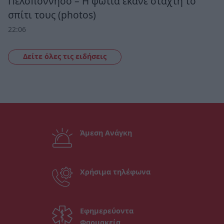
Πελοπόννησο – Η φωτιά έκανε στάχτη το
σπίτι τους (photos)
22:06
Δείτε όλες τις ειδήσεις
Άμεση Ανάγκη
Χρήσιμα τηλέφωνα
Εφημερεύοντα
Φαρμακεία