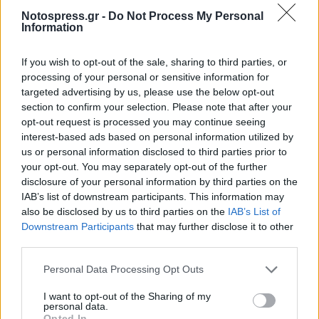
Notospress.gr -
Do Not Process My Personal
Information
If you wish to opt-out of the sale, sharing to third parties, or
processing of your personal or sensitive information for
targeted advertising by us, please use the below opt-out
section to confirm your selection. Please note that after your
opt-out request is processed you may continue seeing
interest-based ads based on personal information utilized by
us or personal information disclosed to third parties prior to
your opt-out. You may separately opt-out of the further
disclosure of your personal information by third parties on the
IAB’s list of downstream participants. This information may
also be disclosed by us to third parties on the
IAB’s List of
Ο 76χρονος Αιγύπτιος, ήρθε αρχικά πρόσωπο με
Downstream Participants
that may further disclose it to other
third parties.
πρόσωπο με τη Μαρία Καρνέση, 77 ετών, και τον
άνδρα της αδερφής της, Αντώνη Βλασσάκη, 80
Personal Data Processing Opt Outs
ετών. Σήκωσε το όπλο και πυροβόλησε εξ
I want to opt-out of the Sharing of my
επαφής τη γυναίκα στο κεφάλι, ενώ πυροβόλησε
personal data.
Opted In