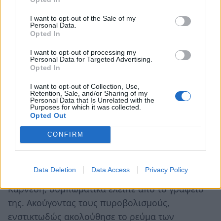
στο σώμα τον γαμπρό της και έναν πρώην
καπετάνιο, 75 ετών, τον Ηλία Κουκουλάρη ο
I want to opt-out of the Sale of my
Personal Data.
οποίος προσπάθησε να μπει στη μέση και να τον
Opted In
αφοπλίσει.
I want to opt-out of processing my
Personal Data for Targeted Advertising.
Opted In
Ακούγοντας τους τρεις πυροβολισμούς οι
περίπου 30 εργαζόμενοι που βρίσκονταν εκείνη
I want to opt-out of Collection, Use,
Retention, Sale, and/or Sharing of my
τη στιγμή στο κτήριο έτρεχαν αλλόφρονες για να
Personal Data that Is Unrelated with the
Purposes for which it was collected.
ξεφύγουν από τον Αιγύπτιο μακελάρη. Δυο
Opted Out
γυναίκες εργαζόμενες της ναυτιλιακής, πάνω
CONFIRM
στον πανικό τους κρύφτηκαν στις τουαλέτες
ελπίζοντας ότι δεν θα τους βρει ο θάνατος.
Data Deletion
Data Access
Privacy Policy
Η συνιδιοκτήτρια της ναυτιλιακής Δέσποινα
Καρνέση, συμπωματικά έλειπε από το γραφείο
της. Ακούγοντας τους πυροβολισμούς,
ενστικτωδώς ακολούθησε το ρεύμα των