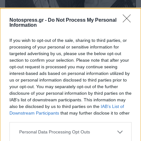
Notospress.gr -
Do Not Process My Personal
Information
If you wish to opt-out of the sale, sharing to third parties, or
processing of your personal or sensitive information for
targeted advertising by us, please use the below opt-out
section to confirm your selection. Please note that after your
opt-out request is processed you may continue seeing
interest-based ads based on personal information utilized by
us or personal information disclosed to third parties prior to
your opt-out. You may separately opt-out of the further
disclosure of your personal information by third parties on the
IAB’s list of downstream participants. This information may
also be disclosed by us to third parties on the
IAB’s List of
Downstream Participants
that may further disclose it to other
Στο «Συνοικισμός Α» θα ακούσουμε αρκετές
third parties.
μεγάλες επιτυχίες όπως το πασίγνωστο «Άσπρα,
Personal Data Processing Opt Outs
κόκκινα, κίτρινα, μπλε», «Έτσι ειν' η ζωή» με την