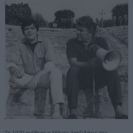
Το 1970 ανέθεσε ο Μάνος Χατζιδάκις στο