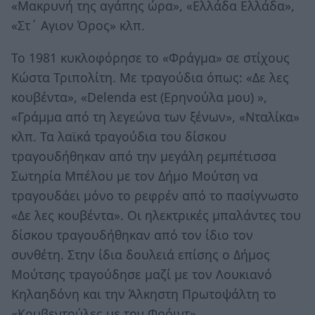
«Μακρυνή της αγάπης ώρα», «Ελλάδα Ελλάδα»,
«Στ΄ Αγιον Όρος» κλπ.
Το 1981 κυκλοφόρησε το «Φράγμα» σε στίχους
Κώστα Τριπολίτη. Με τραγούδια όπως: «Δε λες
κουβέντα», «Delenda est (Ερηνούλα μου) »,
«Γράμμα από τη λεγεώνα των ξένων», «Νταλίκα»
κλπ. Τα λαϊκά τραγούδια του δίσκου
τραγουδήθηκαν από την μεγάλη ρεμπέτισσα
Σωτηρία Μπέλου με τον Δήμο Μούτση να
τραγουδάει μόνο το ρεφρέν από το πασίγνωστο
«Δε λες κουβέντα». Οι ηλεκτρικές μπαλάντες του
δίσκου τραγουδήθηκαν από τον ίδιο τον
συνθέτη. Στην ίδια δουλειά επίσης ο Δήμος
Μούτσης τραγούδησε μαζί με τον Λουκιανό
Κηλαηδόνη και την Άλκηστη Πρωτοψάλτη το
«Κουβεντούλες με τον Φρόιντ».