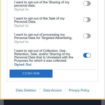
Μοσχολιού, «Στο παράθυρο αγναντεύοντας» με
I want to opt-out of the Sharing of my
personal data.
τον Καλογιάννη, το λαϊκό ορχηστρικό «Ο χορός
Opted In
της λεβεντιάς» κλπ. Το 1973 κυκλοφορούν οι
I want to opt-out of the Sale of my
«Στροφές», άλλη μια λαϊκή και συνάμα πολύ
Personal Data.
Opted In
μελωδική δίσκογραφική δουλειά του Δήμου
I want to opt-out of processing my
Μούτση.
Personal Data for Targeted Advertising.
Opted In
Με μόνη ερμηνεύτρια την Βίκυ Μοσχολιού και
I want to opt-out of Collection, Use,
στίχους Πυθαγόρα, Λογοθέτη, Ελευθερίου, αλλά
Retention, Sale, and/or Sharing of my
Personal Data that Is Unrelated with the
και Γκάτσου. Εκεί θα ακούσουμε επιτυχίες όπως:
Purposes for which it was collected.
Opted Out
«Αγκαλιά και πλάι πλάι», «Και γειά χαρά», «Μια
βραδιά στη Λάρισα», «Εγώ είμ' εγώ» και το
CONFIRM
ατμοσφαιρικό «Στους μπαξέδες» που είναι
αφιερωμένο στη μνήμη του Μάρκου Βαμβακάρη.
Data Deletion
Data Access
Privacy Policy