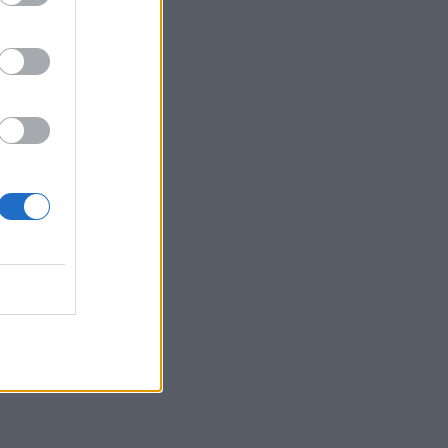
ό το
το
να