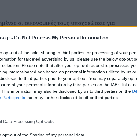
ημένες οι οικονομικές τους υποχρεώσεις για
s.gr -
Do Not Process My Personal Information
Π.Ε.Π.ΤΕ.Γ και είναι οικονομικά
to opt-out of the sale, sharing to third parties, or processing of your per
διενέργειας των εκλογών ( 27/03/2011)
formation for targeted advertising by us, please use the below opt-out s
αφής και ετήσιας συνδρομής (2011).
r selection. Please note that after your opt-out request is processed y
eing interest-based ads based on personal information utilized by us or
αφή τους καταβάλλοντας την συνδρομή τους
disclosed to third parties prior to your opt-out. You may separately opt-
losure of your personal information by third parties on the IAB’s list of
. This information may also be disclosed by us to third parties on the
IA
 την ταυτότητα τους ή δίπλωμα ή διαβατήριο
Participants
that may further disclose it to other third parties.
 εφορευτική επιτροπή.
έφωνο 6978992511 ( Ζαχαρόπουλος Σπύρος)
l Data Processing Opt Outs
o opt-out of the Sharing of my personal data.