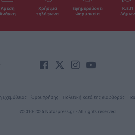
Άμεση
Χρήσιμα
Εφημερεύοντα
Κ.Ε.Π
Ανάγκη
τηλέφωνα
Φαρμακεία
Δήμων
r
η Εχεμύθειας
Όροι Χρήσης
Πολιτική κατά της Διαφθοράς
Τα
©2010-2026 Notospress.gr - All rights reserved