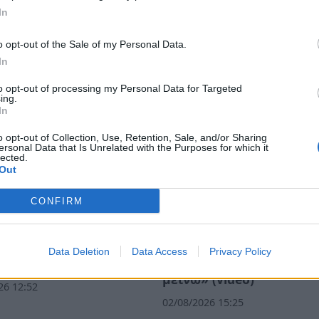
In
o opt-out of the Sale of my Personal Data.
In
to opt-out of processing my Personal Data for Targeted
ing.
In
o opt-out of Collection, Use, Retention, Sale, and/or Sharing
ersonal Data that Is Unrelated with the Purposes for which it
lected.
Out
CONFIRM
ντής πυροσβέστης
Η μαρτυρία κατοίκου απ
δεκάδες σπίτια, αλλά
Πόρτο Γερμενό: «Κάηκε 
Data Deletion
Data Access
Privacy Policy
το δικό του
σπίτι μου, δεν έχω πού 
μείνω» (video)
26 12:52
02/08/2026 15:25