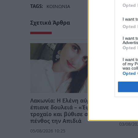
Opted 
TAGS:
ΚΟΙΝΩΝΙΑ
I want t
Σχετικά Άρθρα
Opted 
I want 
Advertis
Opted 
I want t
of my P
was col
Opted 
Λακωνία: Η Ελένη αύριο θα
Εθελο
έπιανε δουλειά – «Έφυγε» σε
έσωσε 
τροχαίο και βύθισε στο
κάηκε 
πένθος την Απιδιά
03/08/20
05/08/2026 10:25