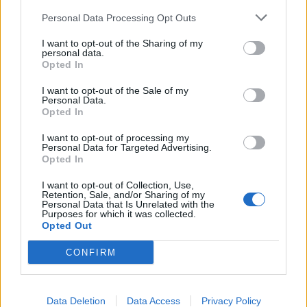
Σπάρτη: «Έφυγαν» από κοντά μας…
Personal Data Processing Opt Outs
07/08/2026 14:12
I want to opt-out of the Sharing of my
personal data.
Opted In
I want to opt-out of the Sale of my
Personal Data.
Opted In
I want to opt-out of processing my
Personal Data for Targeted Advertising.
Opted In
I want to opt-out of Collection, Use,
Retention, Sale, and/or Sharing of my
Personal Data that Is Unrelated with the
Purposes for which it was collected.
Opted Out
CONFIRM
Αθήνα: Πως ένα τελεσίγραφο τον έφτασε στο
σημείο να σκοτώσει την οικογένεια του
07/08/2026 12:29
Data Deletion
Data Access
Privacy Policy