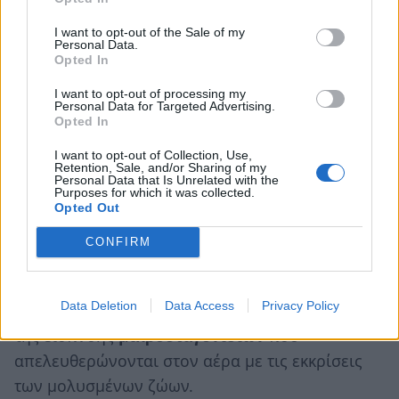
αιγοπροβατοτροφία
».
I want to opt-out of the Sale of my
Personal Data.
Η πανώλη χαρακτηρίζεται από υψηλά
ποσοστά
Opted In
νοσηρότητας
και θνησιμότητας (90 έως 100%),
I want to opt-out of processing my
Personal Data for Targeted Advertising.
ιδιαίτερα στις χώρες όπου εμφανίζεται για
Opted In
πρώτη φορά
, και προκαλεί μεγάλες οικονομικές
I want to opt-out of Collection, Use,
απώλειες.
Retention, Sale, and/or Sharing of my
Personal Data that Is Unrelated with the
Purposes for which it was collected.
Opted Out
Πως γίνεται η μετάδοση
CONFIRM
Η μετάδοση γίνεται κυρίως μέσω στενής άμεσης
επαφής με μολυσμένα ζώα ή τα κόπρανά τους,
Data Deletion
Data Access
Privacy Policy
αλλά μπορεί επίσης να συμβεί αερογενώς μέσω
της εισπνοής
μικροσταγονιδίων
που
απελευθερώνονται στον αέρα με τις εκκρίσεις
των μολυσμένων ζώων.