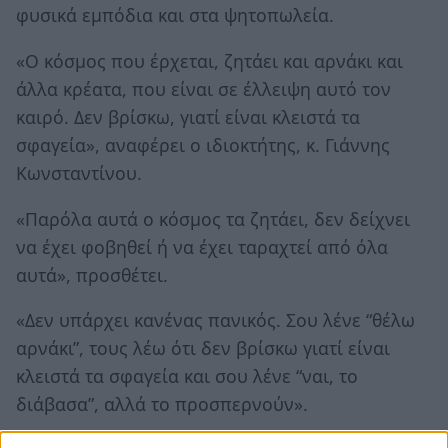
φυσικά εμπόδια και στα ψητοπωλεία.
«Ο κόσμος που έρχεται, ζητάει και αρνάκι και
άλλα κρέατα, που είναι σε έλλειψη αυτό τον
καιρό. Δεν βρίσκω, γιατί είναι κλειστά τα
σφαγεία», αναφέρει ο ιδιοκτήτης, κ. Γιάννης
Κωνσταντίνου.
«Παρόλα αυτά ο κόσμος τα ζητάει, δεν δείχνει
να έχει φοβηθεί ή να έχει ταραχτεί από όλα
αυτά», προσθέτει.
«Δεν υπάρχει κανένας πανικός. Σου λένε “θέλω
αρνάκι”, τους λέω ότι δεν βρίσκω γιατί είναι
κλειστά τα σφαγεία και σου λένε “ναι, το
διάβασα”, αλλά το προσπερνούν».