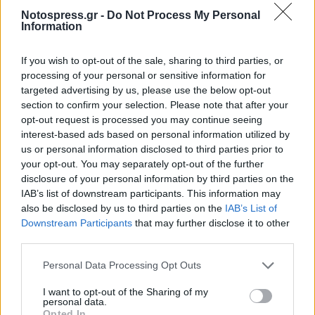
Όπως αναφέρει, εφόσον η κατανάλωση αρνιού
Notospress.gr -
Do Not Process My Personal
είναι απαγορευτική, αυτή την περίοδο υπάρχει
Information
ιδιαίτερη προτίμηση για το ψητό κοτόπουλο
.
If you wish to opt-out of the sale, sharing to third parties, or
processing of your personal or sensitive information for
Η μετάδοση και οι εστίες μόλυνσης -
targeted advertising by us, please use the below opt-out
Οδηγίες της Ελληνικής Κτηνιατρικής
section to confirm your selection. Please note that after your
opt-out request is processed you may continue seeing
Εταιρείας
interest-based ads based on personal information utilized by
us or personal information disclosed to third parties prior to
Η Ελληνική Κτηνιατρική Εταιρεία
ζητά στενή
your opt-out. You may separately opt-out of the further
disclosure of your personal information by third parties on the
συνεργασία κτηνοτρόφων αλλά και όλων όσων
IAB’s list of downstream participants. This information may
ασχολούνται στο παραγωγικό σύστημα της
also be disclosed by us to third parties on the
IAB’s List of
αιγοπροβατοτροφίας με τις Κτηνιατρικές
Downstream Participants
that may further disclose it to other
third parties.
Υπηρεσίες.
Personal Data Processing Opt Outs
Αυτό πρέπει να γίνει «ώστε να αποφευχθούν
σοβαρές οικονομικές επιπτώσεις
- όπως
I want to opt-out of the Sharing of my
personal data.
συνέβη σε άλλες χώρες - στην
Opted In