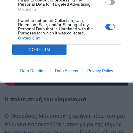
I want to opt-out of processing my
Η αγάπη ήρθε από μακριά
Personal Data for Targeted Advertising.
Opted In
I want to opt-out of Collection, Use,
Retention, Sale, and/or Sharing of my
Personal Data that Is Unrelated with the
Purposes for which it was collected.
Opted Out
CONFIRM
Data Deletion
Data Access
Privacy Policy
Η πολιτιστική του κληρονομιά
Ο Μανούσος Μανουσάκης αφήνει πίσω του μια
πλούσια παρακαταθήκη στον χώρο της τέχνης.
Με την κινηματογραφική του δουλειά, έθεσε τα