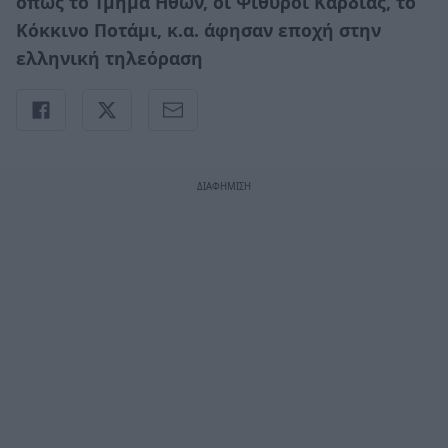
όπως το Τμήμα Ηθών, οι Ψίθυροι Καρδιάς, το
Κόκκινο Ποτάμι, κ.α. άφησαν εποχή στην
ελληνική τηλεόραση