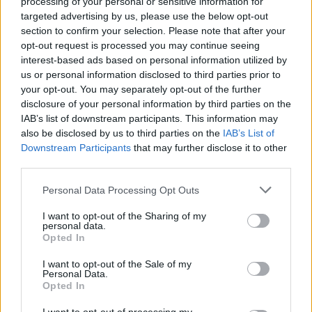
processing of your personal or sensitive information for
targeted advertising by us, please use the below opt-out
section to confirm your selection. Please note that after your
opt-out request is processed you may continue seeing
interest-based ads based on personal information utilized by
us or personal information disclosed to third parties prior to
your opt-out. You may separately opt-out of the further
disclosure of your personal information by third parties on the
IAB’s list of downstream participants. This information may
Με θεματολογία που περιστρεφόταν γύρω από
also be disclosed by us to third parties on the
IAB’s List of
απαγορευμένους έρωτες και κοινωνικά
Downstream Participants
that may further disclose it to other
ζητήματα, οι σειρές αυτές κατάφεραν να
third parties.
συγκινήσουν το κοινό και να καταγράψουν
Personal Data Processing Opt Outs
υψηλά νούμερα τηλεθέασης. Ο Μανουσάκης
I want to opt-out of the Sharing of my
κατόρθωσε να παντρέψει την καλλιτεχνική
personal data.
ευαισθησία με την εμπορική επιτυχία,
Opted In
δημιουργώντας παραγωγές που παραμένουν
I want to opt-out of the Sale of my
Personal Data.
διαχρονικές.
Opted In