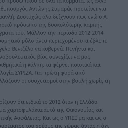
κού προσωπικού σε όλα τα κόμματα, ως άλλο
ωθυπουργός Αντώνης Σαμαράς προτείνει για
ανλή. Δυστυχώς όλα δείχνουν πως ενώ ο Α.
ορικό πρόσωπο της δυσκολότερης καμπής
άγματα του. Μάλλον την περίοδο 2012-2014
οσμητικό ρόλο άνευ περιεχομένου κι έβλεπε
γελο Βενιζέλο να κυβερνά. Πενήντα και
νοβουλευτικός βίος συνεχίζει να μας
ιθμητικά η κάλπη, τα φέρνει ποιοτικά και
ολογία ΣΥΡΙΖΑ. Για πρώτη φορά από
λλάζουν οι συσχετισμοί στην βουλή χωρίς τη
ίζουν ότι ειδικά το 2012 όταν η Ελλάδα
 αυτό της Οικονομίας και
ιτικής Ασφάλειας. Και ως ο ΥΠΕΞ μα και ως ο
ουρέματος του χρέους της χώρας όντας η όχι