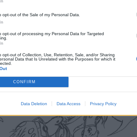
In
ης χώρας. Σα να μην έφταναν τα μετεμφύλια
 δυστυχώς ο Α. Σαμαράς έδειξε πως
o opt-out of the Sale of my Personal Data.
In
 Μητσοτακική εμπάθεια σε σημείο εμμονής.
to opt-out of processing my Personal Data for Targeted
ing.
In
o opt-out of Collection, Use, Retention, Sale, and/or Sharing
ersonal Data that Is Unrelated with the Purposes for which it
lected.
Out
CONFIRM
Data Deletion
Data Access
Privacy Policy