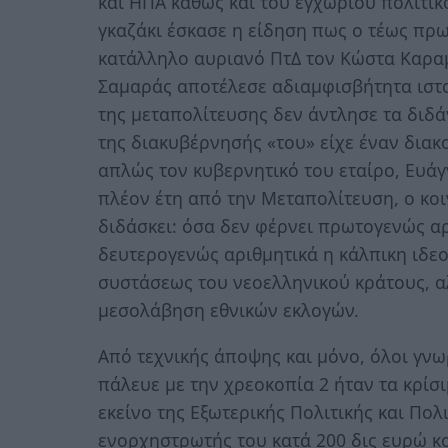
και ΗΠΑ καθώς και του εγχώριου πολιτι
γκαζάκι έσκασε η είδηση πως ο τέως πρ
κατάλληλο αυριανό ΠτΔ τον Κώστα Καραμ
Σαμαράς αποτέλεσε αδιαμφισβήτητα ιστ
της μεταπολίτευσης δεν άντλησε τα διδ
της διακυβέρνησής «του» είχε έναν διακ
απλώς τον κυβερνητικό του εταίρο, Ευάγ
πλέον έτη από την Μεταπολίτευση, ο κοι
διδάσκει: όσα δεν φέρνει πρωτογενώς αρ
δευτερογενώς αριθμητικά η κάλπικη ιδε
συστάσεως του νεοελληνικού κράτους, α
μεσολάβηση εθνικών εκλογών.
Από τεχνικής άποψης και μόνο, όλοι γνωρ
πάλευε με την χρεοκοπία 2 ήταν τα κρίσιμα χαρτοφυλάκια׃
εκείνο της Εξωτερικής Πολιτικής και Πολ
ενορχηστρωτής του κατά 200 δις ευρώ κ