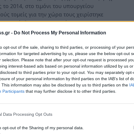
ς το 2014, στο τιμόνι του υπουργείου
ούς τομείς για την χώρα τους χειρίστηκε
τη συναίσθηση της κρισιμότητας της
προσωπικού χρέους απέναντι στο έθνος.
s.gr -
Do Not Process My Personal Information
φηγήθηκε την «εθνική μας μοναξιά» απέναντι
γειο μπαρ στο Βρότσλαβ. Περισσότερο τώρα
to opt-out of the sale, sharing to third parties, or processing of your per
formation for targeted advertising by us, please use the below opt-out s
φάνερο ότι εάν ο ΥΠΟΙΚ της Γερμανίας εκείνες
r selection. Please note that after your opt-out request is processed y
ντί για τον Ευ. Βενιζέλο απέναντι του, θα
eing interest-based ads based on personal information utilized by us or
αντίσταση που βρήκε, το σχέδιό του για
disclosed to third parties prior to your opt-out. You may separately opt-
losure of your personal information by third parties on the IAB’s list of
στην μετατροπή της ουσιαστικά σε μια μαύρη
. This information may also be disclosed by us to third parties on the
IA
 του ρητορικού, ανέξοδου
Participants
that may further disclose it to other third parties.
 τον πρώην πρωθυπουργό, το πιο πιθανό
νή της Ελλάδας στην Ευρωζώνη, θα συζητούσε
ο εκπρόσωπος της χώρας, άνευ στιβαρού, επί
l Data Processing Opt Outs
σει μη αντιγράψιμου Ευ. Βενιζέλου, ο
o opt-out of the Sharing of my personal data.
καλούσε διπλωματικό επεισόδιο αντί να