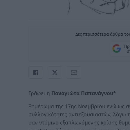
Δες περισσότερα άρθρα του
Πρ
σ
Γράφει η
Παναγιώτα Παπανάγνου*
Ξημέρωμα της 17ης Νοεμβρίου ενώ ως σ
συλλογικότητες αντιεξουσιαστών, λόγω τ
σαν ντόμινο εξαπλωνόμενης κρίσης θυμι