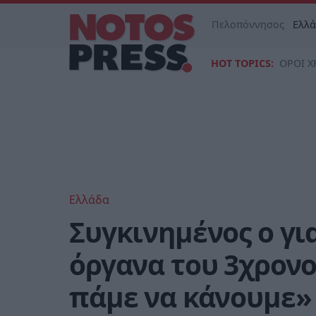
Πελοπόννησος
Ελλ
HOT TOPICS:
ΟΡΟΙ Χ
Ελλάδα
Συγκινημένος ο γι
όργανα του 3χρονο
πάμε να κάνουμε»