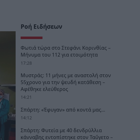
Ροή Ειδήσεων
Φωτιά τώρα στο Στεφάνι Κορινθίας –
Μήνυμα του 112 για ετοιμότητα
17:28
Μυστράς: 11 μήνες με αναστολή στον
55χρονο για την ψευδή κατάθεση –
Αφέθηκε ελεύθερος
14:21
Σπάρτη: «Έφυγαν» από κοντά μας…
14:12
Σπάρτη: Φυτεία με 40 δενδρύλλια
κάνναβης εντοπίστηκε στον Ταΰγετο –