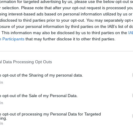
σωθούν άλλοι άνθρωποι
».
formation for targeted advertising by us, please use the below opt-out s
r selection. Please note that after your opt-out request is processed y
eing interest-based ads based on personal information utilized by us or
 του είπα, ω Θεέ μου, τι πάμε να κάνουμε
disclosed to third parties prior to your opt-out. You may separately opt-
ωτικά μοσχεύματα από ένα τόσο μικρό
losure of your personal information by third parties on the IAB’s list of
ντής Χειρουργικής Κλινικής Μεταμοσχεύσεων.
. This information may also be disclosed by us to third parties on the
IA
Participants
that may further disclose it to other third parties.
νθρωπος, ένας πατέρας, που βλέπει ένα
ια αφαίρεση οργάνων. Είναι συνταρακτική
 μιλήσει το καθήκον και η εμπειρία γιατί με
l Data Processing Opt Outs
οι. Ένας μικρός ήρωας, ήταν ένας άγγελος
o opt-out of the Sharing of my personal data.
ον ουρανό», περιέγραψε συγκινημένος.
In
ται να γραφτεί στην Αθήνα, όπου θα γίνει η
o opt-out of the Sale of my Personal Data.
In
to opt-out of processing my Personal Data for Targeted
ing.
In