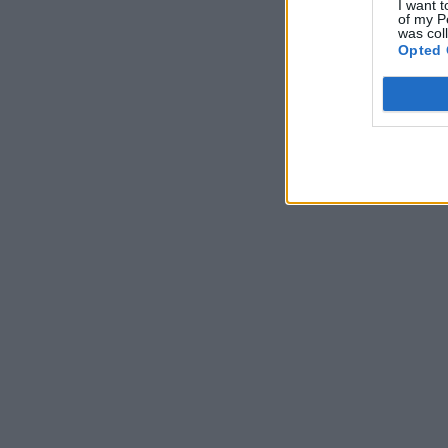
I want t
of my P
was col
Opted 