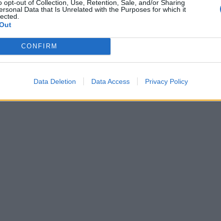
o opt-out of Collection, Use, Retention, Sale, and/or Sharing
ersonal Data that Is Unrelated with the Purposes for which it
lected.
Out
CONFIRM
Data Deletion
Data Access
Privacy Policy