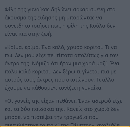
Φίλη της γυναίκας δηλώνει σοκαρισμένη στο
άκουσμα της είδησης μη μπορώντας να
συνειδητοποιήσει πως η φίλη της Κούλα δεν
είναι πια στην ζωή.
«Κρίμα, κρίμα. Ένα καλό, χρυσό κορίτσι. Τι να
πω. Δεν μου είχε πει τίποτα απολύτως για τον
άντρα της. Νόμιζα ότι ήταν μια χαρά μαζί. Ένα
πολύ καλό κορίτσι. Δεν ξέρω τι γίνεται πια με
αυτούς τους άντρες που σκοτώνουν. Τι άλλο
έχουμε να πάθουμε», τονίζει η γυναίκα.
«Οι γονείς της είχαν πεθάνει. Έναν αδερφό είχε
και τα δύο παιδάκια της. Κανείς στο χωριό δεν
μπορεί να πιστέψει την τραγωδία που
συντελέστηκε το πρωί της Πέμπτης», σχολιάζει.