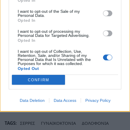
απαντούσαν», τονίζει στο newsit.gr ο ανιψιός
Opted In
του ζευγαριού.
I want to opt-out of the Sale of my
Personal Data.
Opted In
«Μετά από λίγο πήρε ο θείος μου στην
αστυνομία και είπε ότι σκότωσε τη γυναίκα του
I want to opt-out of processing my
Personal Data for Targeted Advertising.
και θα αυτοκτονήσει. Είχε 5 χρόνια να βγει από
Opted In
το σπίτι γιατί είχε προβλήματα υγείας και
I want to opt-out of Collection, Use,
ντρεπόταν. Γενικά δεν ήταν ευτυχισμένο
Retention, Sale, and/or Sharing of my
Personal Data that Is Unrelated with the
ζευγάρι. Είχαν πολλούς καβγάδες. Δεν
Purposes for which it was collected.
Opted Out
περιμέναμε ότι θα έφταναν σε αυτό το σημείο»,
επισημαίνει.
CONFIRM
Ακολουθήστε το
notospress.gr
στο Google News και
μάθετε πρώτοι
όλες τις ειδήσεις
Data Deletion
Data Access
Privacy Policy
TAGS:
ΣΕΡΡΕΣ
ΓΥΝΑΙΚΟΚΤΟΝΙΑ
ΔΟΛΟΦΟΝΙΑ