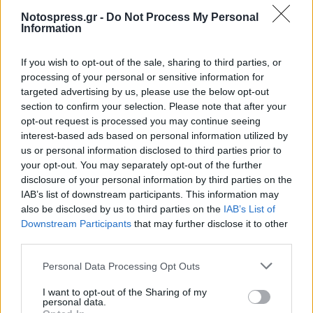
Notospress.gr -
Do Not Process My Personal
Πληροφορίες αναφέρουν ότι ο θάνατος της
Information
52χρονης προήλθε από στραγγαλισμό ενώ
πάντα σύμφωνα με πληροφορίες φαίνεται να
If you wish to opt-out of the sale, sharing to third parties, or
υπάρχει ιστορικό ενδοοικογενειακής βίας σε
processing of your personal or sensitive information for
targeted advertising by us, please use the below opt-out
βάρος του γιου του.
section to confirm your selection. Please note that after your
opt-out request is processed you may continue seeing
interest-based ads based on personal information utilized by
«Ο γιος τους είχε δικαστήριο σήμερα
us or personal information disclosed to third parties prior to
και ήταν να πάνε»
your opt-out. You may separately opt-out of the further
disclosure of your personal information by third parties on the
IAB’s list of downstream participants. This information may
«Ο γιος του ζευγαριού είναι φυλακή. Σήμερα
also be disclosed by us to third parties on the
IAB’s List of
είχε δικαστήριο για να κάνει αίτημα
Downstream Participants
that may further disclose it to other
αποφυλάκισης καθώς είχε συμπληρώσει τα 3/4
third parties.
της ποινής του. Οι γονείς του ήταν μάρτυρες να
Personal Data Processing Opt Outs
πάνε και οι δύο. Έφτασε η ώρα να πάνε και δεν
I want to opt-out of the Sharing of my
πήγαν και ο γιος τους καλούσε και δεν
personal data.