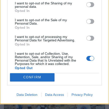
I want to opt-out of the Sharing of my
personal data.
Opted In
I want to opt-out of the Sale of my
Personal Data.
Opted In
I want to opt-out of processing my
Personal Data for Targeted Advertising.
Opted In
I want to opt-out of Collection, Use,
Retention, Sale, and/or Sharing of my
Όλυμπος: Από την Αμαλιάδα ο 32χρονος που
Personal Data that Is Unrelated with the
Purposes for which it was collected.
εντοπίστηκε νεκρός σε φαράγγι
Opted Out
03/08/2026 14:10
CONFIRM
Data Deletion
Data Access
Privacy Policy