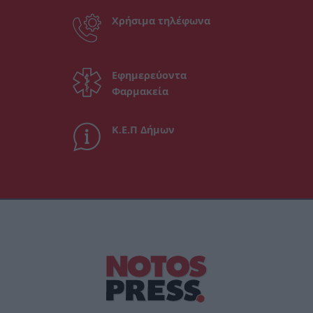
Χρήσιμα τηλέφωνα
Εφημερεύοντα
Φαρμακεία
Κ.Ε.Π Δήμων