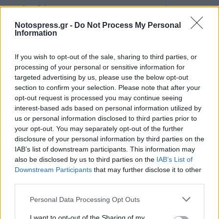
Ακολουθήστε το
notospress.gr
στο Google News και
μάθετε πρώτοι
όλες τις ειδήσεις
Notospress.gr -
Do Not Process My Personal
Information
If you wish to opt-out of the sale, sharing to third parties, or
TAGS:
ΚΑΙΡΟΣ
ΑΦΡΙΚΑΝΙΚΗ ΣΚΟΝΗ
processing of your personal or sensitive information for
ΚΛΕΑΡΧΟΣ ΜΑΡΟΥΣΑΚΗΣ
targeted advertising by us, please use the below opt-out
section to confirm your selection. Please note that after your
opt-out request is processed you may continue seeing
interest-based ads based on personal information utilized by
us or personal information disclosed to third parties prior to
your opt-out. You may separately opt-out of the further
disclosure of your personal information by third parties on the
IAB’s list of downstream participants. This information may
also be disclosed by us to third parties on the
IAB’s List of
Downstream Participants
that may further disclose it to other
third parties.
Personal Data Processing Opt Outs
I want to opt-out of the Sharing of my