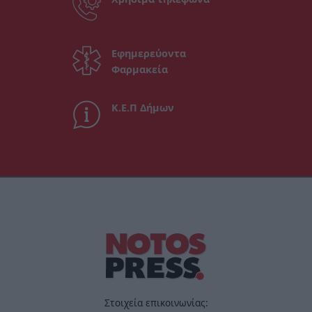
Εφημερεύοντα
Φαρμακεία
Κ.Ε.Π Δήμων
Στοιχεία επικοινωνίας: