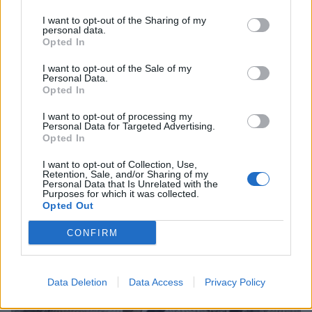
I want to opt-out of the Sharing of my
personal data.
Opted In
I want to opt-out of the Sale of my
Personal Data.
Opted In
I want to opt-out of processing my
Personal Data for Targeted Advertising.
Opted In
Σαν ένα «γνήσιο» βότσαλο": Αφιέρωμα στην
Ελληνική ποίηση στη Εθνική Πινακοθήκη
I want to opt-out of Collection, Use,
Ναυπλίου
Retention, Sale, and/or Sharing of my
Personal Data that Is Unrelated with the
Purposes for which it was collected.
18/06/2026 14:30
Opted Out
CONFIRM
Data Deletion
Data Access
Privacy Policy