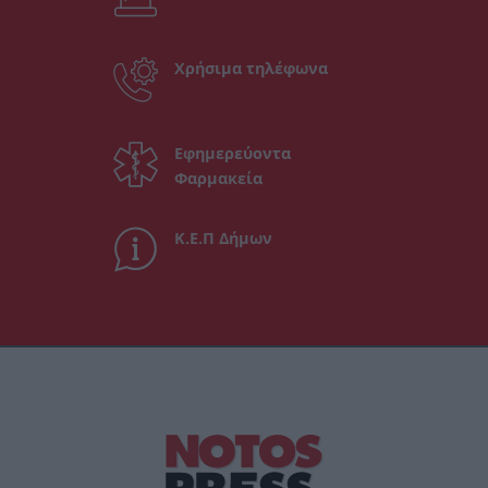
Χρήσιμα τηλέφωνα
Εφημερεύοντα
Φαρμακεία
Κ.Ε.Π Δήμων