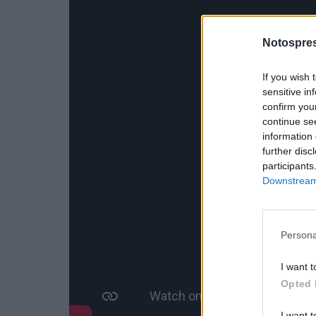
Notospres
If you wish 
sensitive in
confirm you
continue se
information 
further disc
participants
Downstream 
Persona
I want t
Opted 
I want t