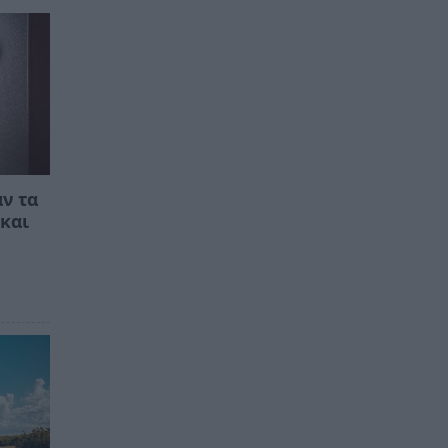
ν τα
 και