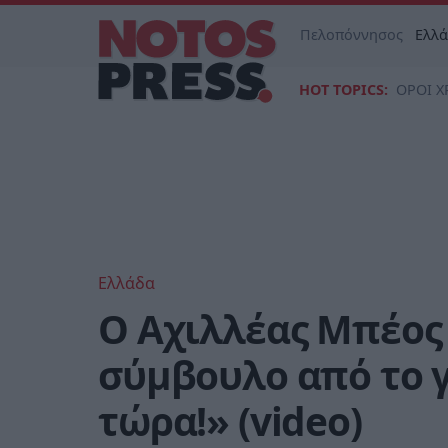
Πελοπόννησος
Ελλ
HOT TOPICS:
ΟΡΟΙ Χ
Ελλάδα
Ο Αχιλλέας Μπέος
σύμβουλο από το γ
τώρα!» (video)