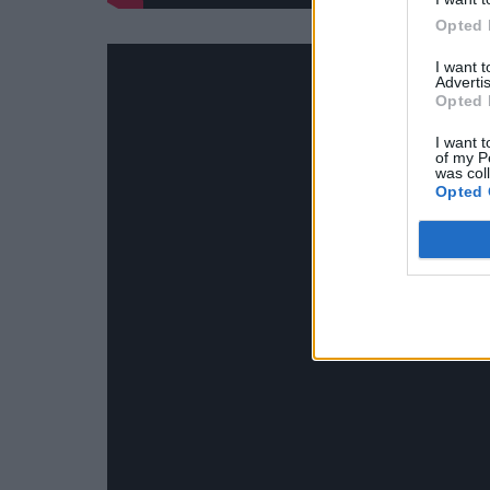
Opted 
I want 
Advertis
Opted 
I want t
of my P
was col
Opted 