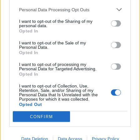
02/08/2026 15:11
Personal Data Processing Opt Outs
I want to opt-out of the Sharing of my
personal data.
Opted In
I want to opt-out of the Sale of my
Personal Data.
Opted In
I want to opt-out of processing my
Personal Data for Targeted Advertising.
Opted In
I want to opt-out of Collection, Use,
Retention, Sale, and/or Sharing of my
Personal Data that Is Unrelated with the
Purposes for which it was collected.
Θεσσαλονίκη: Πέθανε η μητέρα της
Opted Out
Αφροδίτης Νέστορα μετά την εμπρηστική
επίθεση κατά στελεχών της ΝΔ
CONFIRM
01/07/2026 19:07
Data Deletion
Data Access
Privacy Policy