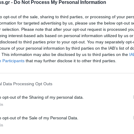
s.gr -
Do Not Process My Personal Information
απαλλαγεί από χρέη και να κάνει μια νέα
 του και ιδιαίτερα τη μητέρα του, η οποία
to opt-out of the sale, sharing to third parties, or processing of your per
formation for targeted advertising by us, please use the below opt-out s
r selection. Please note that after your opt-out request is processed y
, συνέχισε να εργάζεται στα χωράφια μαζί με
eing interest-based ads based on personal information utilized by us or
disclosed to third parties prior to your opt-out. You may separately opt-
 παρά την οικονομική του άνεση. Ήταν μόλις
losure of your personal information by third parties on the IAB’s list of
δεν άλλαξε ούτε επάγγελμα, ούτε τις
. This information may also be disclosed by us to third parties on the
IA
Participants
that may further disclose it to other third parties.
βη για δεύτερη φορά. Τα ξημερώματα μιας
έξοδο, έχασε τον έλεγχο του αυτοκινήτου
l Data Processing Opt Outs
 Το όχημα κατέληξε σε αρδευτικό κανάλι και
o opt-out of the Sharing of my personal data.
του, που ακολουθούσαν με δεύτερο
In
ού δυστυχήματος.
o opt-out of the Sale of my Personal Data.
In