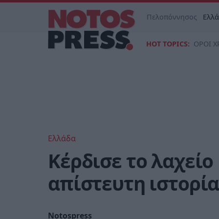
Πελοπόννησος
Ελλ
HOT TOPICS:
ΟΡΟΙ Χ
Ελλάδα
Κέρδισε το λαχείο
απίστευτη ιστορία
Notospress