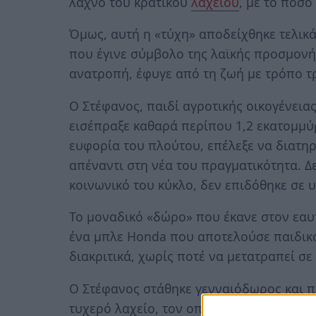
λαχνό του κρατικού
λαχείου
, με το ποσό
Όμως, αυτή η «τύχη» αποδείχθηκε τελικ
που έγινε σύμβολο της λαϊκής προσμονή
ανατροπή, έφυγε από τη ζωή με τρόπο τ
Ο Στέφανος, παιδί αγροτικής οικογένεια
εισέπραξε καθαρά περίπου 1,2 εκατομμύ
ευφορία του πλούτου, επέλεξε να διατηρ
απέναντι στη νέα του πραγματικότητα. Δε
κοινωνικό του κύκλο, δεν επιδόθηκε σε υ
Το μοναδικό «δώρο» που έκανε στον εαυτ
ένα μπλε Honda που αποτελούσε παιδικό
διακριτικά, χωρίς ποτέ να μετατραπεί σ
Ο Στέφανος στάθηκε γενναιόδωρος και 
τυχερό λαχείο, τον οποίο δεν ξέχασε ότ