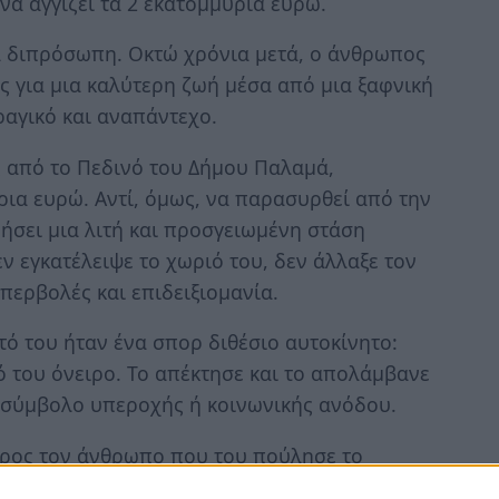
 να αγγίζει τα 2 εκατομμύρια ευρώ.
ά διπρόσωπη. Οκτώ χρόνια μετά, ο άνθρωπος
ς για μια καλύτερη ζωή μέσα από μια ξαφνική
ραγικό και αναπάντεχο.
ς από το Πεδινό του Δήμου Παλαμά,
ρια ευρώ. Αντί, όμως, να παρασυρθεί από την
ήσει μια λιτή και προσγειωμένη στάση
ν εγκατέλειψε το χωριό του, δεν άλλαξε τον
περβολές και επιδειξιομανία.
ό του ήταν ένα σπορ διθέσιο αυτοκίνητο:
 του όνειρο. Το απέκτησε και το απολάμβανε
ε σύμβολο υπεροχής ή κοινωνικής ανόδου.
προς τον άνθρωπο που του πούλησε το
αν έμαθε για τα σοβαρά οικονομικά του