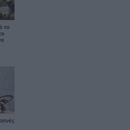
ό το
το
να
απνές