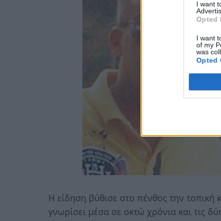
I want 
Advertis
Opted 
I want t
of my P
was col
Opted 
Η είδηση βύθισε στο πένθος την τοπική 
γνωρίσει μέσα σε οκτώ χρόνια και τις δύ