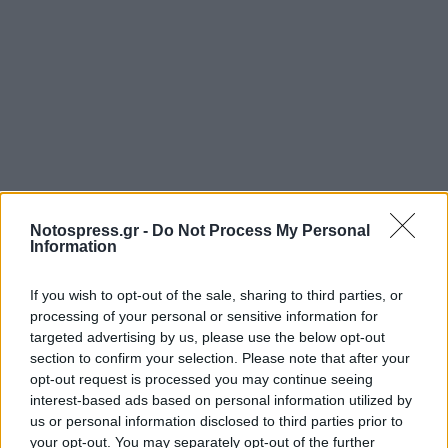
Notospress.gr -
Do Not Process My Personal
Information
If you wish to opt-out of the sale, sharing to third parties, or
Ακολουθήστε το
notospress.gr
στο Google News και
processing of your personal or sensitive information for
targeted advertising by us, please use the below opt-out
μάθετε πρώτοι
όλες τις ειδήσεις
section to confirm your selection. Please note that after your
opt-out request is processed you may continue seeing
interest-based ads based on personal information utilized by
us or personal information disclosed to third parties prior to
TAGS:
ΚΑΙΡΟΣ
ΠΡΟΓΝΩΣΗ ΚΑΙΡΟΥ
your opt-out. You may separately opt-out of the further