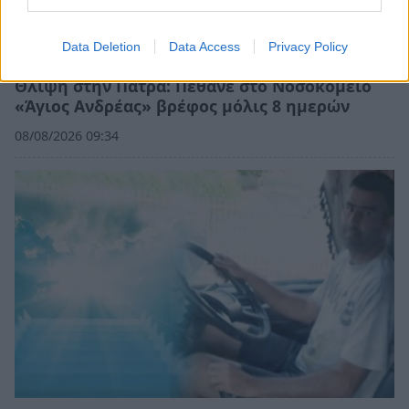
Data Deletion
Data Access
Privacy Policy
Θλίψη στην Πάτρα: Πέθανε στο Νοσοκομείο
«Άγιος Ανδρέας» βρέφος μόλις 8 ημερών
08/08/2026 09:34