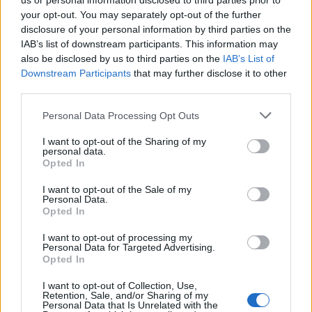
us or personal information disclosed to third parties prior to
your opt-out. You may separately opt-out of the further
Κατσακούλης Α.Ε. - Λέσβος
disclosure of your personal information by third parties on the
Κυριακοπούλου Γεωργία. Ιδιότητα:
IAB’s list of downstream participants. This information may
also be disclosed by us to third parties on the
IAB’s List of
Εμπορία & υπηρεσίες διαμεσολάβησης
Downstream Participants
that may further disclose it to other
ελαιολάδου - Εταιρεία: Hellas Oil Α.Ε. -
third parties.
Ηλεία
Personal Data Processing Opt Outs
Νικολαράκης Γιώργος. Ιδιότητα:
Παραγωγή, εμπορία & τυποποίηση
I want to opt-out of the Sharing of my
personal data.
ελαιολάδου - Εταιρεία: ΕΛΑΣΙΟΝ Α.Ε. -
Opted In
Λασίθι
I want to opt-out of the Sale of my
Personal Data.
Σελλάς Γιάννης. Ιδιότητα: Παραγωγή,
Opted In
εμπορία & τυποποίηση ελαιολάδου -
I want to opt-out of processing my
Εταιρεία: Sellas Olive House - Κόρινθος
Personal Data for Targeted Advertising.
Opted In
Σταυρακάκης Μίνως. Ιδιότητα: Εμπορία
I want to opt-out of Collection, Use,
ελαιολάδου - Εταιρεία: Ίανθος Α.Ε. -
Retention, Sale, and/or Sharing of my
Personal Data that Is Unrelated with the
Ηράκλειο