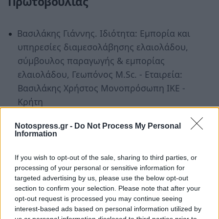
Πρωτοβουλίας
Βασιλάκης Γιάννης. Ιδιότητα: Εμπορία και
υπηρεσίες διαμεσολάβησης ελαιολάδου,
σύμβουλος παραγωγής & εμπορίας
ελαιολάδου, Γεωπόνος M.Sc. - Εταιρεία:
Βασιλάκης Χρήστος Μονοπρόσωπη ΙΚΕ -
Κρήτη
Βασιλάκος Δημήτρης, Ιδιότητα:
Notospress.gr -
Do Not Process My Personal
Τεχνολόγος γεωπόνος, υπεύθυνος
Information
ποιότητας - Εταιρεία: Πολυμενάκος
If you wish to opt-out of the sale, sharing to third parties, or
Maxouli Α.Ε. - Λακωνία
processing of your personal or sensitive information for
Βοστάνης Στέφανος. Ιδιότητα:
targeted advertising by us, please use the below opt-out
section to confirm your selection. Please note that after your
Διαχειριστής Κατσακούλης Α.Ε.- Μέλος
opt-out request is processed you may continue seeing
Πάνελ ΕΛΓΟ ΔΗΜΗΤΡΑ Λέσβου, Εμπορία &
interest-based ads based on personal information utilized by
τυποποίηση ελαιολάδου - Εταιρεία: