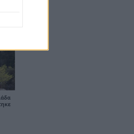
ιάδα
τηκε