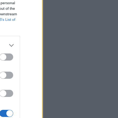
 personal
out of the
 downstream
B’s List of