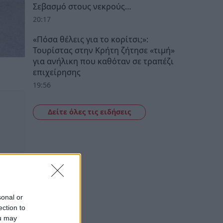
Σεβασμό στους νεκρούς…
20:17
«Πόσα θέλεις για το κορίτσι;»:
Τουρίστας στην Κρήτη ζήτησε «τιμή»
για ανήλικη που καθόταν σε τραπέζι
επιχείρησης
19:56
Δείτε όλες τις ειδήσεις
sonal or
ection to
ou may