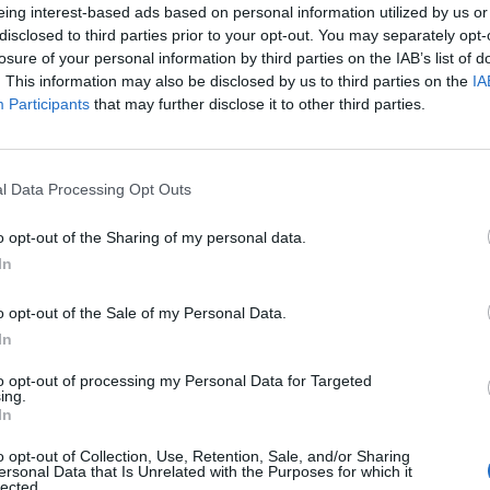
eing interest-based ads based on personal information utilized by us or
κε νεκρός στο σπίτι του στη Νάουσα της
disclosed to third parties prior to your opt-out. You may separately opt-
αρασκευής (3/10).
losure of your personal information by third parties on the IAB’s list of
. This information may also be disclosed by us to third parties on the
IA
 ο εργοδότης του,
ο οποίος στη συνέχεια
Participants
that may further disclose it to other third parties.
 Αφγανιστάν,
έφερε μαχαιριές
σε διάφορα
l Data Processing Opt Outs
ναφορές,
πιθανότατα πρόκειται για
o opt-out of the Sharing of my personal data.
In
τυνομίας και πραγματοποιούν
έρευνες
για τις
o opt-out of the Sale of my Personal Data.
σε τη ζωή του.
In
εταστεί από ιατροδικαστή.
to opt-out of processing my Personal Data for Targeted
ing.
In
ews και μάθετε πρώτοι
όλες τις ειδήσεις
o opt-out of Collection, Use, Retention, Sale, and/or Sharing
ersonal Data that Is Unrelated with the Purposes for which it
lected.