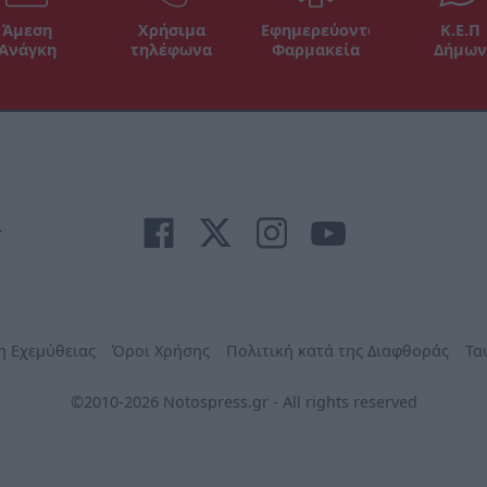
Άμεση
Χρήσιμα
Εφημερεύοντα
Κ.Ε.Π
Ανάγκη
τηλέφωνα
Φαρμακεία
Δήμων
r
η Εχεμύθειας
Όροι Χρήσης
Πολιτική κατά της Διαφθοράς
Τα
©2010-2026 Notospress.gr - All rights reserved