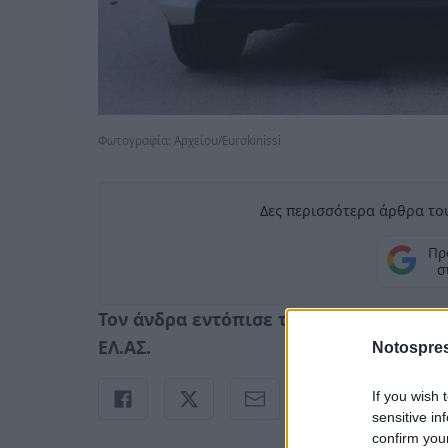
Φωτογραφία: Aρχείου/Εurokinissi
Δες περισσότερα άρθρα του
Πρ
σ
Τον άνδρα εντόπισε το πρωί της Παρασ
ΕΛ.ΑΣ.
Notospres
If you wish 
sensitive in
confirm you