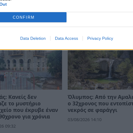
Out
CONFIRM
Data Deletion
Data Access
Privacy Policy
ς: Κανείς δεν
Όλυμπος: Από την Αμαλ
ζε το μυστήριο
ο 32χρονος που εντοπίσ
χείο που έκρυβε έναν
νεκρός σε φαράγγι
90χρονο για χρόνια
03/08/2026 14:10
26 09:32