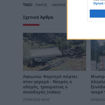
Opted 
TAGS:
ΠΑΡΟΣ
ΝΕΚΡΟΣ
ΜΑΧΑΙΡΙ
Σχετικά Άρθρα
Λακωνία: Φορτηγό πέφτει
Mυστρά
στον γκρεμό - Νεκρός ο
πλησία
οδηγός, τραυματίας ο
ξενοδο
συνοδηγός (video)
νεκρό 
07/08/2026 08:05
05/08/20