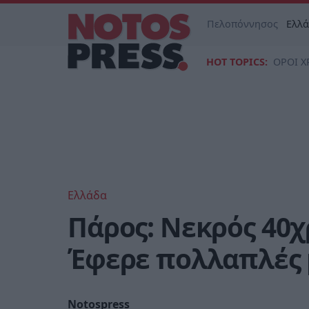
Πελοπόννησος
Ελλ
HOT TOPICS:
ΟΡΟΙ Χ
Ελλάδα
Πάρος: Νεκρός 40χρ
Έφερε πολλαπλές 
Notospress