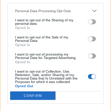
third parties.
και συνεργασίες
Personal Data Processing Opt Outs
24/07/2026 11:11
I want to opt-out of the Sharing of my
personal data.
Opted In
I want to opt-out of the Sale of my
Personal Data.
Opted In
I want to opt-out of processing my
Personal Data for Targeted Advertising.
Opted In
I want to opt-out of Collection, Use,
Retention, Sale, and/or Sharing of my
Personal Data that Is Unrelated with the
Purposes for which it was collected.
Opted Out
Μεσσηνία: Οι διάλογοι που «καίνε» το
κύκλωμα εμπρηστών – «Ασ’ τους να
CONFIRM
παρακολουθούν»
21/07/2026 09:13