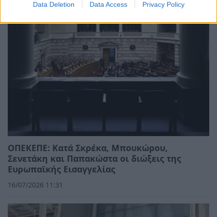
Data Deletion
Data Access
Privacy Policy
ΟΠΕΚΕΠΕ: Κατά Σκρέκα, Μπουκώρου,
Σενετάκη και Παπακώστα οι διώξεις της
Ευρωπαϊκής Εισαγγελίας
16/07/2026 11:31