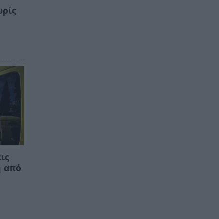
ωρίς
η
εις
η από