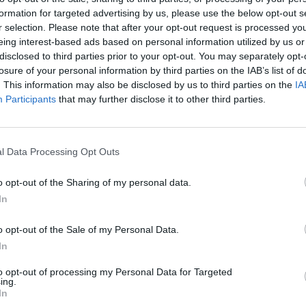
ίως τη ζωή της την ώρα που έτρωγε μπανάνα.
formation for targeted advertising by us, please use the below opt-out s
r selection. Please note that after your opt-out request is processed y
τοσελίδα magnesianews.gr, η γυναίκα
eing interest-based ads based on personal information utilized by us or
ζυγό της, απολαμβάνοντας το απογευματινό
disclosed to third parties prior to your opt-out. You may separately opt-
 δυσφορία, γεγονός που αρχικά δεν
losure of your personal information by third parties on the IAB’s list of
. This information may also be disclosed by us to third parties on the
IA
ώς θεώρησε πως επρόκειτο για κάτι
Participants
that may further disclose it to other third parties.
δεινωνόταν λεπτό προς λεπτό, μέχρι που
l Data Processing Opt Outs
 τους διασώστες να φτάνουν στο σημείο και
ΑΡΠΑ και χρήση απινιδωτή. Παρά τις
o opt-out of the Sharing of my personal data.
οκρινόταν.
In
Βόλου, όπου οι γιατροί διαπίστωσαν τον
o opt-out of the Sale of my Personal Data.
κογένεια και τους οικείους της.
In
to opt-out of processing my Personal Data for Targeted
αφία, προκειμένου να διερευνηθούν τα ακριβή
ing.
In
ατροδικαστική εξέταση αναμένεται να ρίξει