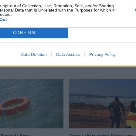
o opt-out of Collection, Use, Retention, Sale, and/or Sharing
ersonal Data that Is Unrelated with the Purposes for which it
lected.
ews και μάθετε πρώτοι
όλες τις ειδήσεις
Out
CONFIRM
Data Deletion
Data Access
Privacy Policy
Αργολίδας:
Τραγωδία στην Κορώνη: