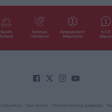
Άμεση
Χρήσιμα
Εφημερεύοντα
Κ.Ε.Π
Ανάγκη
τηλέφωνα
Φαρμακεία
Δήμων
r
η Εχεμύθειας
Όροι Χρήσης
Πολιτική κατά της Διαφθοράς
Τα