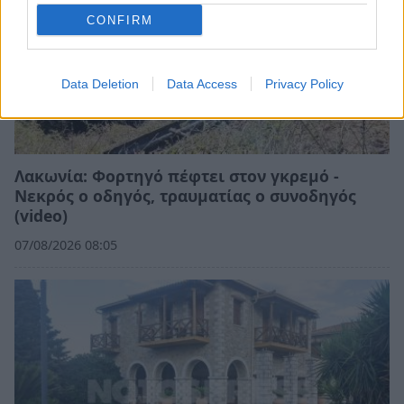
CONFIRM
Data Deletion
Data Access
Privacy Policy
Λακωνία: Φορτηγό πέφτει στον γκρεμό -
Νεκρός ο οδηγός, τραυματίας ο συνοδηγός
(video)
07/08/2026 08:05