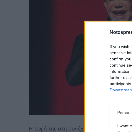
Notospres
If you wish 
sensitive in
confirm you
continue se
information 
further disc
participants
Downstream 
Persona
I want t
Η ταφή της στη συνέχεια θα πραγματοποι