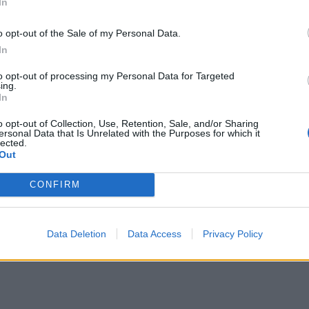
In
πραγματοποιηθούν δωρεές στον σύλλογο
α, τις ασθένειες και τις οικογένειές τους.
o opt-out of the Sale of my Personal Data.
In
μιλήσουν ο Γιώργος Νταλάρας και η Χάρις
to opt-out of processing my Personal Data for Targeted
ης ιστορίας και της στενής τους σχέσης με
ing.
In
o opt-out of Collection, Use, Retention, Sale, and/or Sharing
ersonal Data that Is Unrelated with the Purposes for which it
lected.
Out
CONFIRM
Data Deletion
Data Access
Privacy Policy