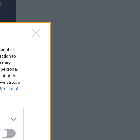
sonal or
ection to
ou may
 personal
out of the
 downstream
B’s List of